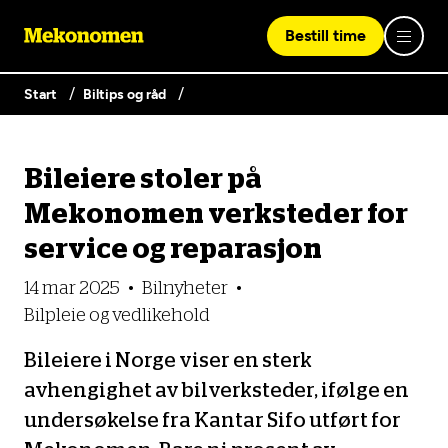
Bestill time
Start
Biltips og råd
Logg inn med Vipps
Bileiere stoler på
Finn verksted
Mekonomen verksteder for
Vipps på denne enhet
service og reparasjon
Våre tjenester
14 mar 2025
Bilnyheter
Bilpleie og vedlikehold
Hvorfor Mekonomen
Bilservice
Lag en brukerkonto
Bileiere i Norge viser en sterk
Bilkonto
Er du ikke Mekonomen-kunde ennå? Opprett en konto
avhengighet av bilverksteder, ifølge en
Biltips og råd
EU-kontroll - Vanlig bil (opptil 3,5t)
ved å klikke på knappen nedenfor.
Elbilverksted
undersøkelse fra Kantar Sifo utført for