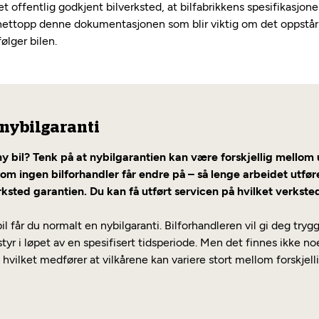
 et offentlig godkjent bilverksted, at bilfabrikkens spesifikasjone
nettopp denne dokumentasjonen som blir viktig om det oppstår 
ølger bilen.
r nybilgaranti
y bil? Tenk på at nybilgarantien kan være forskjellig mellom 
 som ingen bilforhandler får endre på – så lenge arbeidet utf
rksted garantien. Du kan få utført servicen på hvilket verkste
il får du normalt en nybilgaranti. Bilforhandleren vil gi deg try
styr i løpet av en spesifisert tidsperiode. Men det finnes ikke 
hvilket medfører at vilkårene kan variere stort mellom forskjell