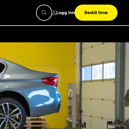
Logg inn
Bestill time
pps
Mekonomen
Bilkonto
Søk
Les mer
Mekonomen Fleet