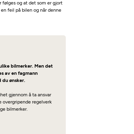
r følges og at det som er gjort
en feil på bilen og når denne
ulike bilmerker. Men det
øres av en fagmann
d du ønsker.
gghet gjennom å ta ansvar
noe overgripende regelverk
ige bilmerker.