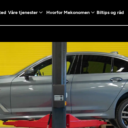
ted
Våre tjenester
Hvorfor Mekonomen
Biltips og råd
Logg inn med Vi
en konto ved å klikke på
Telefonnummer
mt valg
+47
Norway
l - Vanlig bil
etsgaranti
Diagnose/Feilsøking
5t)
+47
ranti og fabrikkgaranti