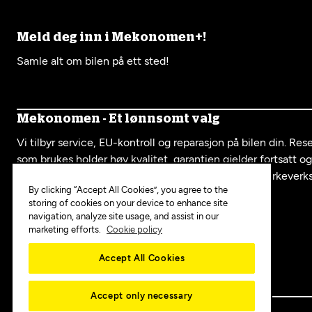
Meld deg inn i Mekonomen+!
Samle alt om bilen på ett sted!
Mekonomen - Et lønnsomt valg
Vi tilbyr service, EU-kontroll og reparasjon på bilen din. Re
som brukes holder høy kvalitet, garantien gjelder fortsatt o
serviceboka fra oss er like mye verdt som hos et merkeverk
By clicking “Accept All Cookies”, you agree to the
storing of cookies on your device to enhance site
navigation, analyze site usage, and assist in our
Mekonomen i sosiale medier:
marketing efforts.
Cookie policy
Accept All Cookies
Accept only necessary
Copyright © 2025 MEKO Norway AS