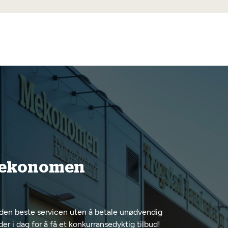
 Mekonomen
den beste servicen uten å betale unødvendig
 i dag for å få et konkurransedyktig tilbud!