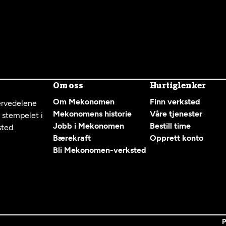
Om oss
Hurtiglenker
Om Mekonomen
Finn verksted
servedelene
Mekonomens historie
Våre tjenester
g stempelet i
Jobb i Mekonomen
Bestill time
sted.
Bærekraft
Opprett konto
Bli Mekonomen-verksted
P