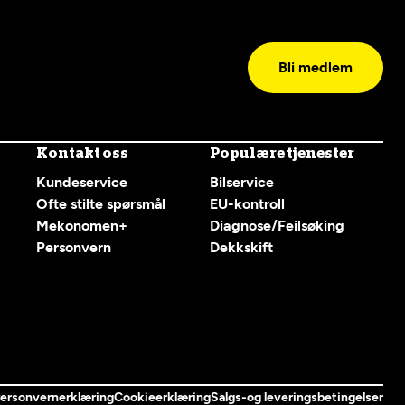
Bli medlem
Kontakt oss
Populære tjenester
Kundeservice
Bilservice
Ofte stilte spørsmål
EU-kontroll
Mekonomen+
Diagnose/Feilsøking
Personvern
Dekkskift
ersonvernerklæring
Cookieerklæring
Salgs-og leveringsbetingelser