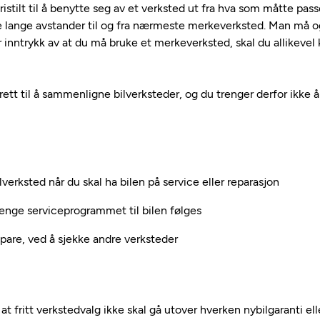
 fristilt til å benytte seg av et verksted ut fra hva som måtte passe
 lange avstander til og fra nærmeste merkeverksted. Man må og
ir inntrykk av at du må bruke et merkeverksted, skal du allikeve
 rett til å sammenligne bilverksteder, og du trenger derfor ikke å
bilverksted når du skal ha bilen på service eller reparasjon
lenge serviceprogrammet til bilen følges
pare, ved å sjekke andre verksteder
at fritt verkstedvalg ikke skal gå utover hverken nybilgaranti el