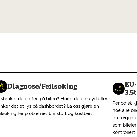
EU-
Diagnose/Feilsøking
3,5t
stenker du en feil på bilen? Hører du en ulyd eller
Periodisk k
inker det et lys på dashbordet? La oss gjøre en
noe alle bi
ilsøking før problemet blir stort og kostbart.
en tryggere
som bileier
kontrollert 