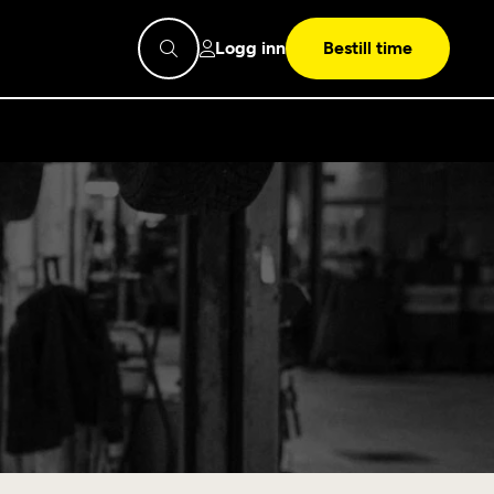
Logg inn
Bestill time
pps
Mekonomen
Bilkonto
Søk
Les mer
Mekonomen Fleet