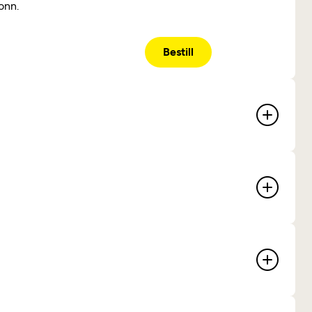
tonn.
Bestill
marens
s fjerner vond lukt og sikrer god
t, og er en enkel og rimelig måte å sørge for
god helse i bilen.
lsøk automatgir
 rykkete eller treg giring, uvanlige lyder