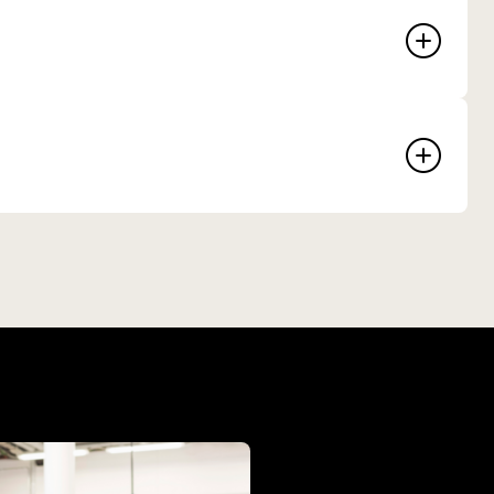
oTest Leasing retur
 test beregnet for de som har en leasingbil
lbakeleveres. Testen vil bidra til å avdekke
m kan være i strid med regelverket som
d retur av leasingbiler.
Bestill