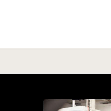
ontruten forårsaket av steiner eller grus som treffer
asset i høy hastighet. Dette er en vanlig skade,
MekoTest Garantiutløp
Mek
esielt på motorveier og grusveier, og kan raskt
vikle seg til større sprekker hvis den ikke repareres i
 test som tar sikte på å avdekke mulige feil og
Dette er en
de.
ngler på biler som nærmer seg slutten av
som skal ti
brikkgarantien. Denne testen vil være gunstig for
punkter so
n som ønsker å sjekke bilen før garantien utløper.
benyttes ve
es mer
Bestill
es mer
Bestill
Les mer