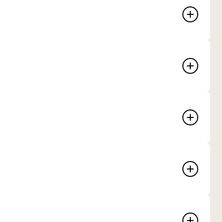
toren jobber hardere enn vanlig? Da kan
rt å gjøre et feilsøk av automatgiret.
Bestill
oService 5+E
tig bilservice for deg med en elbil eldre
Bestill
g som ikke lenger følger originalt
gram (utenfor nybilgarantien og
ntien).
Bestill
mseklosser og
mseskiver bak
som består av blant annet bremseklosser
iver, er deler som slites over tid ved
. Hvis bremsene ikke fungerer som de skal,
kraften svekkes, noe som kan utgjøre en
ikken.