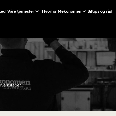
ted
Våre tjenester
Hvorfor Mekonomen
Biltips og råd
Logg inn med Vi
en konto ved å klikke på
Telefonnummer
mt valg
+47
Norway
l - Vanlig bil
lverksteder.
etsgaranti
Diagnose/Feilsøking
5t)
+47
ranti og fabrikkgaranti