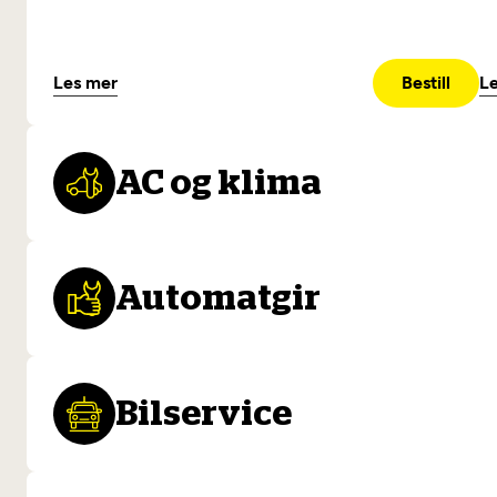
Les mer
Bestill
L
AC og klima
Automatgir
AC-reparasjon
I alle moderne biler utgjører AC-systemet (Air
Me
Condition) en viktig funksjon hele året – som aktiv
or
Bilservice
avfukting og tørking av kupéluften. Om din AC ikke
fe
Automatgirservice
fungerer, sørg for å få den reparert så fort som mulig.
de
fe
Hører du lyder fra girkassen, eller har du problemer
Fo