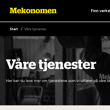
Finn verks
Start
Våre tjenester
Våre tjenester
Lag en brukerkonto
Våre tjenester
Er du ikke Mekonomen-kunde ennå? Opprett 
knappen nedenfor.
Bilkonto
Lønnso
EU-kontrol
Her kan du lese mer om tjenestene som vi utfører på våre bi
Elbilverksted
Bilservice
Mobilit
Opprett en konto
(opptil 3,
Fritt verkstedvalg
Nybilga