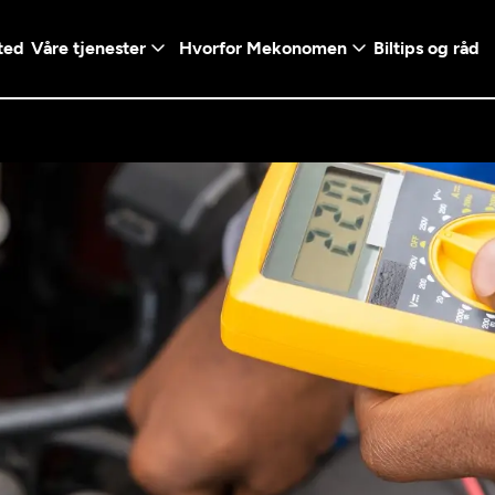
ted
Våre tjenester
Hvorfor Mekonomen
Biltips og råd
Logg inn med Vi
en konto ved å klikke på
Telefonnummer
mt valg
+47
Norway
l - Vanlig bil
etsgaranti
Diagnose/Feilsøking
5t)
+47
ranti og fabrikkgaranti