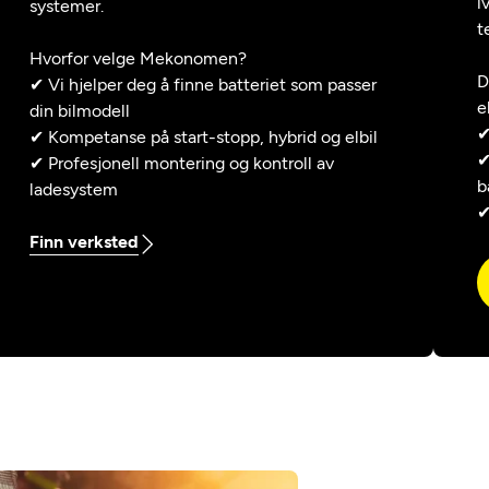
i
systemer.
t
Hvorfor velge Mekonomen?
D
✔ Vi hjelper deg å finne batteriet som passer
e
din bilmodell
✔
✔ Kompetanse på start-stopp, hybrid og elbil
✔
✔ Profesjonell montering og kontroll av
b
ladesystem
✔
Finn verksted