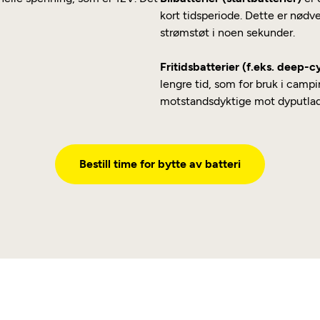
kort tidsperiode. Dette er nødve
strømstøt i noen sekunder.
Fritidsbatterier (f.eks. deep-c
lengre tid, som for bruk i campi
motstandsdyktige mot dyputladin
Bestill time for bytte av batteri