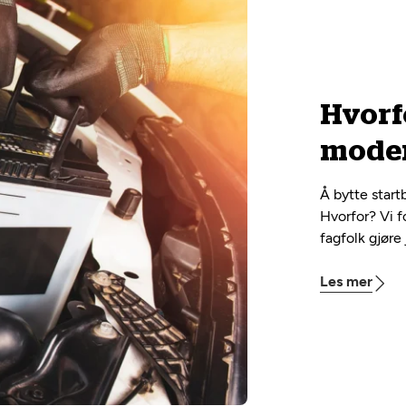
Hvorfo
modern
Å bytte startb
Hvorfor? Vi f
fagfolk gjøre
Les mer