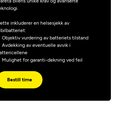
vareta bilens unike krav og avanserte
eknologi.
ette inkluderer en helsesjekk av
lbilbatteriet:
 Objektiv vurdering av batteriets tilstand
 Avdekking av eventuelle avvik i
attericellene
 Mulighet for garanti-dekning ved feil
Bestill time