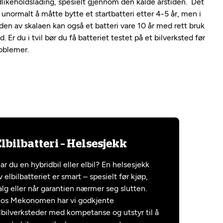
dlikeholdslading, spesielt gjennom den kalde årstiden. Det
e unormalt å måtte bytte et startbatteri etter 4-5 år, men i
en av skalaen kan også et batteri vare 10 år med rett bruk
. Er du i tvil bør du få batteriet testet på et bilverksted før
roblemer.
lbilbatteri – Helsesjekk
ar du en hybridbil eller elbil? En helsesjekk
v elbilbatteriet er smart – spesielt før kjøp,
alg eller når garantien nærmer seg slutten.
os Mekonomen har vi godkjente
lbilverksteder med kompetanse og utstyr til å