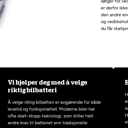
sørger for ve
er derfor ikk
den andre end
og vedlikehold
du får startp
Vi hjelper deg med å velge
E
riktig bilbatteri
H
a
Å velge riktig bilbatteri er avgjørende for både
s
levetid og funksjonalitet. Moderne biler har
H
ofte start-stopp-teknologi, som stiller helt
e
andre krav til batteriet enn tradisjonelle