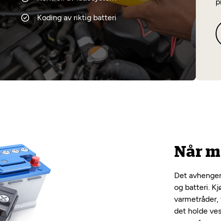
p
Koding av riktig batteri
Når må
Det avhenger 
og batteri. K
varmetråder, 
det holde ves