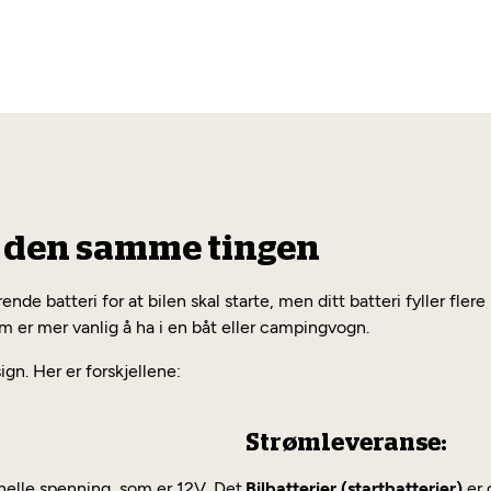
er den samme tingen
nde batteri for at bilen skal starte, men ditt batteri fyller flere
som er mer vanlig å ha i en båt eller campingvogn.
ign. Her er forskjellene:
Strømleveranse:
inelle spenning, som er 12V. Det
Bilbatterier (startbatterier)
er 