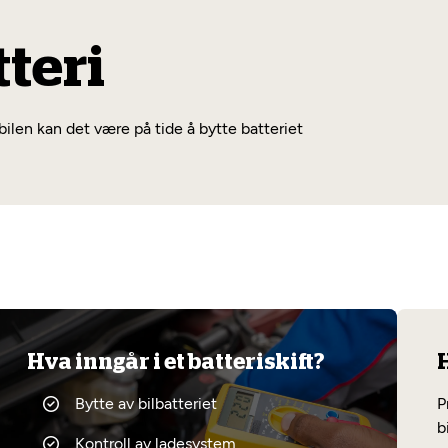
tteri
bilen kan det være på tide å bytte batteriet
Hva inngår i et batteriskift?
H
Bytte av bilbatteriet
P
b
Kontroll av ladesystem