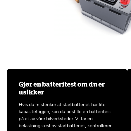
Gjør en batteritest om du er
usikker
Hvis du mistenker at startbatteriet har lite
kapasitet igjen, kan du bestille en batteritest
på et av våre bilverksteder. Vi tar en
belastningstest av startbatteriet, kontrollerer