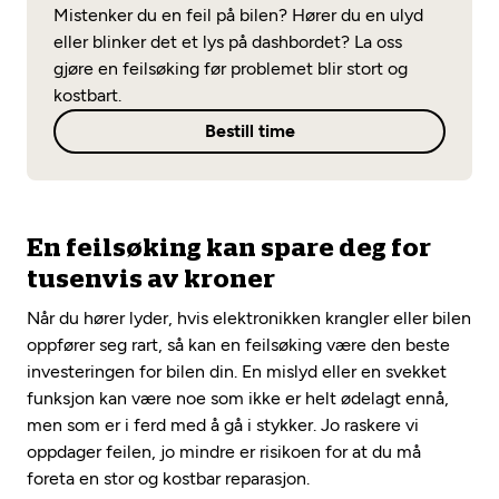
Opprett en konto
Mistenker du en feil på bilen? Hører du en ulyd
Fritt verkstedvalg
Diagnose/Feilsøking
eller blinker det et lys på dashbordet? La oss
Lønnsomt valg
gjøre en feilsøking før problemet blir stort og
kostbart.
Se alle (52) tjenester her
Mobilitetsgaranti
Bestill time
Nybilgaranti og fabrikkgaranti
Mekonomen Bilkonto
En feilsøking kan spare deg for
tusenvis av kroner
Les mer
Når du hører lyder, hvis elektronikken krangler eller bilen
oppfører seg rart, så kan en feilsøking være den beste
Mekonomen Fleet
investeringen for bilen din. En mislyd eller en svekket
funksjon kan være noe som ikke er helt ødelagt ennå,
men som er i ferd med å gå i stykker. Jo raskere vi
oppdager feilen, jo mindre er risikoen for at du må
Les mer
foreta en stor og kostbar reparasjon.