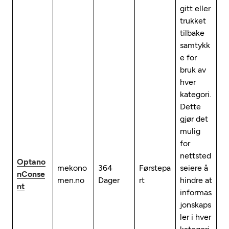
gitt eller
trukket
tilbake
samtykk
e for
bruk av
hver
kategori.
Dette
gjør det
mulig
for
nettsted
Optano
mekono
364
Førstepa
seiere å
nConse
men.no
Dager
rt
hindre at
nt
informas
jonskaps
ler i hver