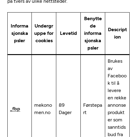
på tvers av ulike nettsteder.
Benytte
Informa
Undergr
de
Descript
sjonska
uppe for
Levetid
informa
ion
psler
cookies
sjonska
psler
Brukes
av
Faceboo
k til å
levere
en rekke
mekono
89
Førstepa
annonse
_fbp
men.no
Dager
rt
produkt
er som
sanntids
bud fra