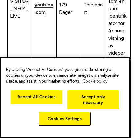
VISITOR
som en
youtube
179
Tredjepa
_INFO1_
unik
.com
Dager
rt
LIVE
identifik
ator for
å spore
visning
av
videoer
YouTube
By clicking “Accept All Cookies”, you agree to the storing of
er en
cookies on your device to enhance site navigation, analyze site
Google-
usage, and assist in our marketing efforts.
Cookie policy
eid
plattfor
Accept All Cookies
Accept only
m for
necessary
hosting
og
Cookies Settings
deling
av