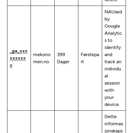
NAUsed
by
Google
Analytic
s to
identify
_ga_xxx
mekono
399
Førstepa
and
xxxxxx
men.no
Dager
rt
track an
x
individu
al
session
with
your
device.
Dette
informas
jonskaps