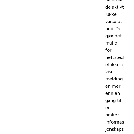
de aktivt
lukke
varselet
ned. Det
gjør det
mulig
for
nettsted
et ikke å
vise
melding
en mer
enn én
gang til
en
bruker.
Informas
jonskaps