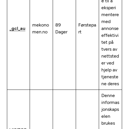
e til å
eksperi
mentere
med
mekono
89
Førstepa
_gcl_au
annonse
men.no
Dager
rt
effektivi
tet på
tvers av
nettsted
er ved
hjelp av
tjeneste
ne deres
Denne
informas
jonskaps
elen
brukes