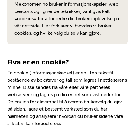
Opprett en konto
Mekonomen.no bruker informasjonskapsler, web
Fritt verkstedvalg
Diagnose/Feilsøking
beacons og lignende teknikker, vanligvis kalt
Lønnsomt valg
«cookies» for å forbedre din brukeropplevelse på
vår nettside. Her forklarer vi hvordan vi bruker
Se alle (52) tjenester her
Mobilitetsgaranti
cookies, og hvilke valg du selv kan gjøre.
Nybilgaranti og fabrikkgaranti
Mekonomen Bilkonto
Hva er en cookie?
En cookie (informasjonskapsel) er en liten tekstfil
Les mer
bestående av bokstaver og tall som lagres i nettleserens
minne. Disse sendes fra våre eller våre partneres
webservere og lagres på din enhet som vist nedenfor.
Mekonomen Fleet
De brukes for eksempel til å ivareta brukervalg du gjør
på siden, lagre et bestemt verksted som du har i
nærheten og analyserer hvordan du bruker sidene våre
slik at vi kan forbedre oss.
Les mer