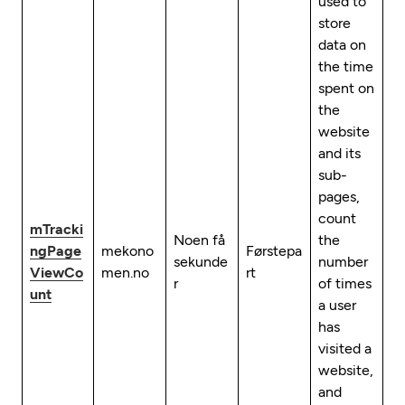
used to
store
data on
the time
spent on
the
website
and its
sub-
pages,
count
mTracki
Noen få
the
ngPage
mekono
Førstepa
sekunde
number
ViewCo
men.no
rt
r
of times
unt
a user
has
visited a
website,
and