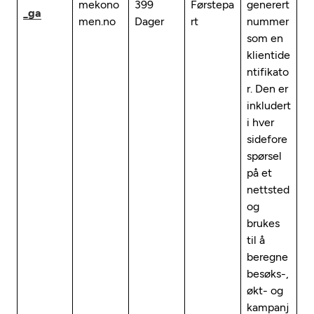
mekono
399
Førstepa
generert
_ga
men.no
Dager
rt
nummer
som en
klientide
ntifikato
r. Den er
inkludert
i hver
sidefore
spørsel
på et
nettsted
og
brukes
til å
beregne
besøks-,
økt- og
kampanj