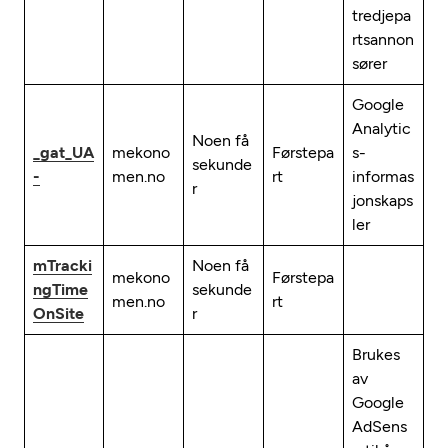
tredjepa
rtsannon
sører
Google
Analytic
Noen få
_gat_UA
mekono
Førstepa
s-
sekunde
-
men.no
rt
informas
r
jonskaps
ler
mTracki
Noen få
mekono
Førstepa
ngTime
sekunde
men.no
rt
OnSite
r
Brukes
av
Google
AdSens