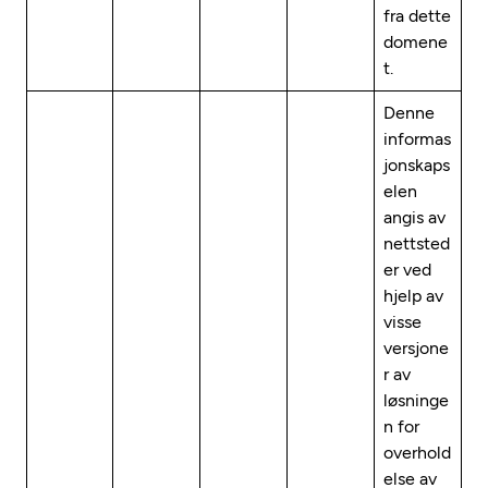
fra dette
domene
t.
Denne
informas
jonskaps
elen
angis av
nettsted
er ved
hjelp av
visse
versjone
r av
løsninge
n for
overhold
else av