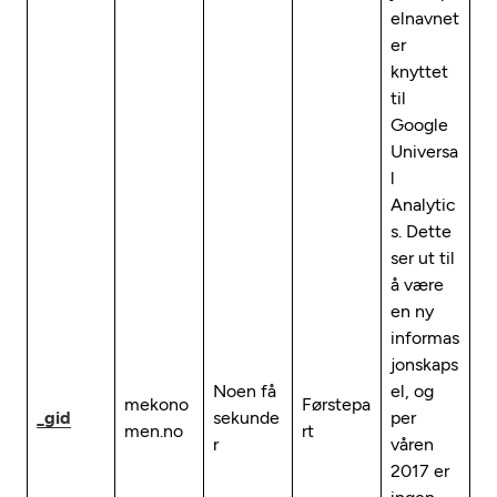
elnavnet
er
knyttet
til
Google
Universa
l
Analytic
s. Dette
ser ut til
å være
en ny
informas
jonskaps
Noen få
el, og
mekono
Førstepa
_gid
sekunde
per
men.no
rt
r
våren
2017 er