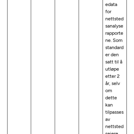
edata
for
nettsted
sanalyse
rapporte
ne. Som
standard
er den
satt til å
utløpe
etter 2
år, selv
om
dette
kan
tilpasses
av
nettsted
seiere.