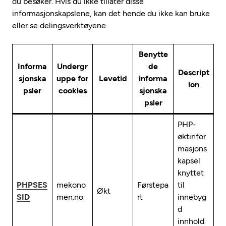
du besøker. Hvis du ikke tillater disse
informasjonskapslene, kan det hende du ikke kan bruke
eller se delingsverktøyene.
Benytte
Informa
Undergr
de
Descript
sjonska
uppe for
Levetid
informa
ion
psler
cookies
sjonska
psler
PHP-
øktinfor
masjons
kapsel
knyttet
PHPSES
mekono
Førstepa
til
Økt
SID
men.no
rt
innebyg
d
innhold