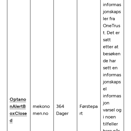
informas
jonskaps
ler fra
OneTrus
t. Det er
satt
etter at
besøken
de har
sett en
informas
jonskaps
el
informas
Optano
jon
nAlertB
mekono
364
Førstepa
varsel og
oxClose
men.no
Dager
rt
i noen
d
tilfeller
bare når