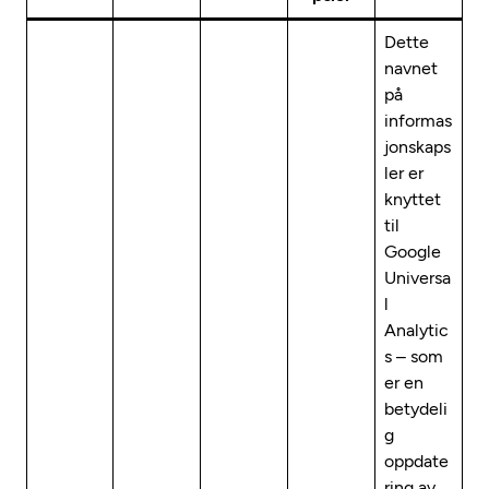
Dette
navnet
på
informas
jonskaps
ler er
knyttet
til
Google
Universa
l
Analytic
s – som
er en
betydeli
g
oppdate
ring av