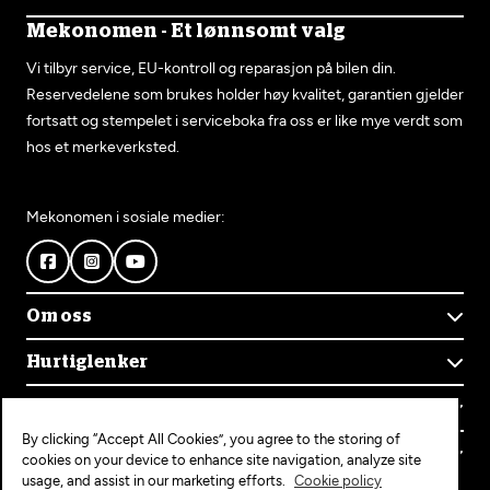
Mekonomen - Et lønnsomt valg
Vi tilbyr service, EU-kontroll og reparasjon på bilen din.
Reservedelene som brukes holder høy kvalitet, garantien gjelder
fortsatt og stempelet i serviceboka fra oss er like mye verdt som
hos et merkeverksted.
Mekonomen i sosiale medier:
Om oss
Om Mekonomen
Hurtiglenker
Mekonomens historie
Finn verksted
Jobb i Mekonomen
Kontakt oss
Våre tjenester
Bærekraft
By clicking “Accept All Cookies”, you agree to the storing of
Kundeservice
Bestill time
Bli Mekonomen-verksted
Populære tjenester
cookies on your device to enhance site navigation, analyze site
Ofte stilte spørsmål
Opprett konto
usage, and assist in our marketing efforts.
Cookie policy
Bilservice