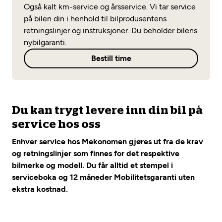
Opprett en konto
Også kalt km-service og årsservice. Vi tar service
Fritt verkstedvalg
Diagnose/Feilsøking
på bilen din i henhold til bilprodusentens
Lønnsomt valg
retningslinjer og instruksjoner. Du beholder bilens
nybilgaranti.
Se alle (52) tjenester her
Mobilitetsgaranti
Bestill time
Nybilgaranti og fabrikkgaranti
Mekonomen Bilkonto
Du kan trygt levere inn din bil på
service hos oss
Les mer
Enhver service hos Mekonomen gjøres ut fra de krav
og retningslinjer som finnes for det respektive
Mekonomen Fleet
bilmerke og modell. Du får alltid et stempel i
serviceboka og 12 måneder Mobilitetsgaranti uten
ekstra kostnad.
Les mer