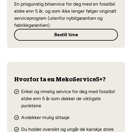
Opprett en konto
En prisgunstig bilservice for deg med en fossilbil
Fritt verkstedvalg
Diagnose/Feilsøking
eldre enn 5 år, og som ikke lenger følger originalt
Lønnsomt valg
serviceprogram (utenfor nybilgarantien og
fabrikkgarantien).
Se alle (52) tjenester her
Mobilitetsgaranti
Bestill time
Nybilgaranti og fabrikkgaranti
Mekonomen Bilkonto
Les mer
Hvorfor ta en MekoService5+?
Enkel og rimelig service for deg med fossilbil
Mekonomen Fleet
eldre enn 5 år som dekker de viktigste
punktene
Avdekker mulig slitasje
Les mer
Du holder oversikt og ungår de kanskje store