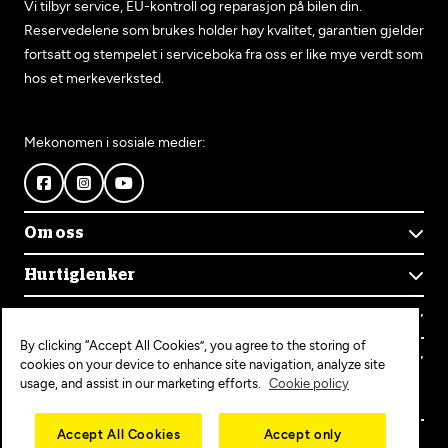
Vi tilbyr service, EU-kontroll og reparasjon på bilen din.
Reservedelene som brukes holder høy kvalitet, garantien gjelder
fortsatt og stempelet i serviceboka fra oss er like mye verdt som
hos et merkeverksted.
Mekonomen i sosiale medier:
Om oss
Om Mekonomen
Hurtiglenker
Mekonomens historie
Finn verksted
Jobb i Mekonomen
Kontakt oss
Våre tjenester
Bærekraft
By clicking “Accept All Cookies”, you agree to the storing of
Kundeservice
Bestill time
Bli Mekonomen-verksted
Populære tjenester
cookies on your device to enhance site navigation, analyze site
Ofte stilte spørsmål
Opprett konto
usage, and assist in our marketing efforts.
Cookie policy
Bilservice
Mekonomen+
EU-kontroll
Personvern
Copyright © 2025 MEKO Norway AS
Accept All Cookies
Accept only
Diagnose/Feilsøking