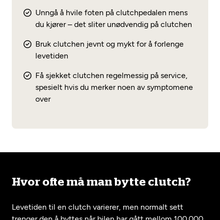
Unngå å hvile foten på clutchpedalen mens
du kjører – det sliter unødvendig på clutchen
Bruk clutchen jevnt og mykt for å forlenge
levetiden
Få sjekket clutchen regelmessig på service,
spesielt hvis du merker noen av symptomene
over
Hvor ofte må man bytte clutch?
Levetiden til en clutch varierer, men normalt sett
trenger den å byttes når bilen har gått mellom 100.000