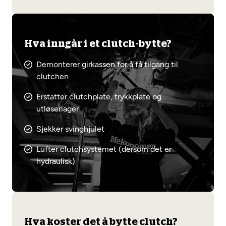
Hva inngår i et clutch-bytte?
Demonterer girkassen for å få tilgang til
clutchen
Erstatter clutchplate, trykkplate og
utløserlager
Sjekker svinghjulet
Lufter clutchsystemet (dersom det er
hydraulisk)
Hva koster det å bytte clutch?