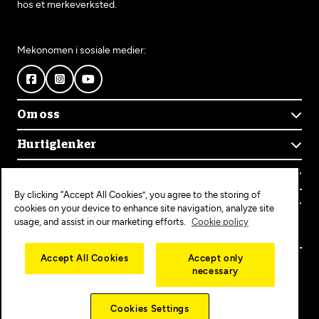
hos et merkeverksted.
Mekonomen i sosiale medier:
Om oss
Om Mekonomen
Hurtiglenker
Mekonomens historie
Finn verksted
Jobb i Mekonomen
Kontakt oss
Våre tjenester
Bærekraft
By clicking “Accept All Cookies”, you agree to the storing of
Kundeservice
Bestill time
Bli Mekonomen-verksted
Populære tjenester
cookies on your device to enhance site navigation, analyze site
Ofte stilte spørsmål
Opprett konto
usage, and assist in our marketing efforts.
Cookie policy
Bilservice
Mekonomen+
EU-kontroll
Personvern
Copyright © 2025 MEKO Norway AS
Accept All Cookies
Accept only
Diagnose/Feilsøking
necessary
Personvernerklæring
Dekkskift
Cookieerklæring
Cookies Settings
Salgs-og leveringsbetingelser