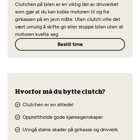
Opprett en konto
Clutchen på bilen er en viktig del av drivverket
Fritt verkstedvalg
Diagnose/Feilsøking
som gjør at du kan koble motoren til og fra
Lønnsomt valg
girkassen på en jevn måte. Uten clutch ville det
vært umulig å skifte gir eller stoppe bilen uten at
Se alle (52) tjenester her
Mobilitetsgaranti
motoren kvelte seg.
Bestill time
Nybilgaranti og fabrikkgaranti
Mekonomen Bilkonto
Les mer
Hvorfor må du bytte clutch?
Mekonomen Fleet
Clutchen er en slitedel
Opprettholde gode kjøreegenskaper
Unngå større skader på girkasse og drivverk
Les mer