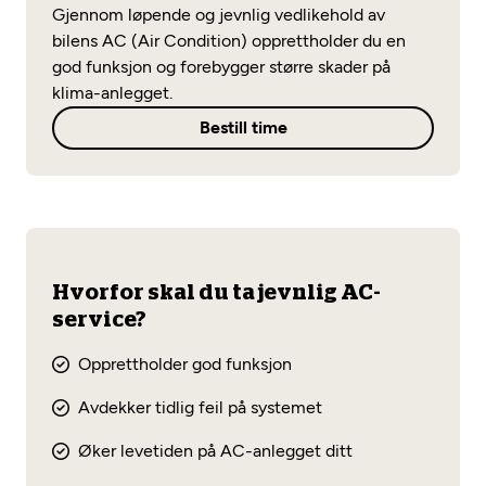
Opprett en konto
Gjennom løpende og jevnlig vedlikehold av
Fritt verkstedvalg
Diagnose/Feilsøking
bilens AC (Air Condition) opprettholder du en
Lønnsomt valg
god funksjon og forebygger større skader på
klima-anlegget.
Se alle (52) tjenester her
Mobilitetsgaranti
Bestill time
Nybilgaranti og fabrikkgaranti
Mekonomen Bilkonto
Les mer
Hvorfor skal du ta jevnlig AC-
service?
Mekonomen Fleet
Opprettholder god funksjon
Avdekker tidlig feil på systemet
Øker levetiden på AC-anlegget ditt
Les mer