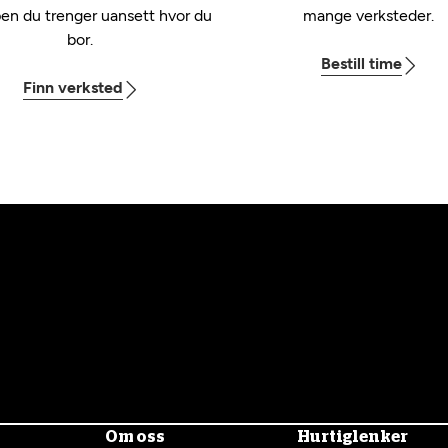
pen du trenger uansett hvor du
mange verksteder.
bor.
Bestill time
Finn verksted
Om oss
Hurtiglenker