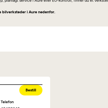
p, planlagt service i Aure eller EU-kontroll, finner du et verks
e bilverksteder i Aure nedenfor.
Bestill
Telefon