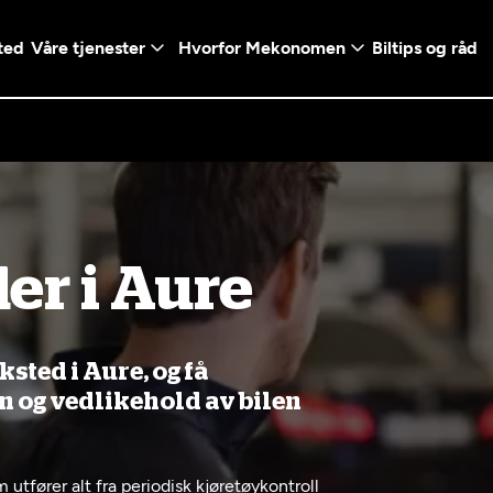
ted
Våre tjenester
Hvorfor Mekonomen
Biltips og råd
Logg inn med Vi
er i Aure
en konto ved å klikke på
Telefonnummer
mt valg
+47
Norway
l - Vanlig bil
etsgaranti
Diagnose/Feilsøking
ted i Aure, og få
5t)
+47
on og vedlikehold av bilen
ranti og fabrikkgaranti
utfører alt fra periodisk kjøretøykontroll