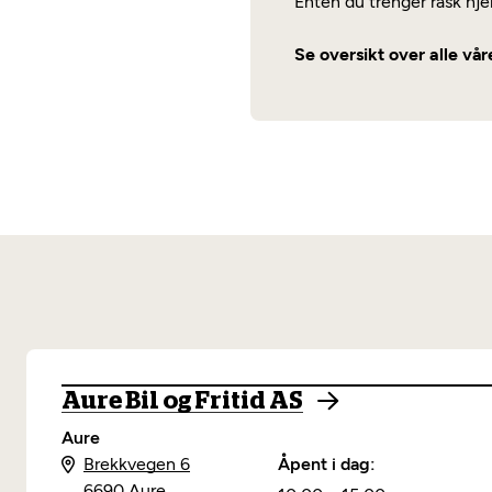
Enten du trenger rask hjel
Se oversikt over alle vår
Aure Bil og Fritid AS
Aure
Brekkvegen 6
Åpent i dag:
6690 Aure