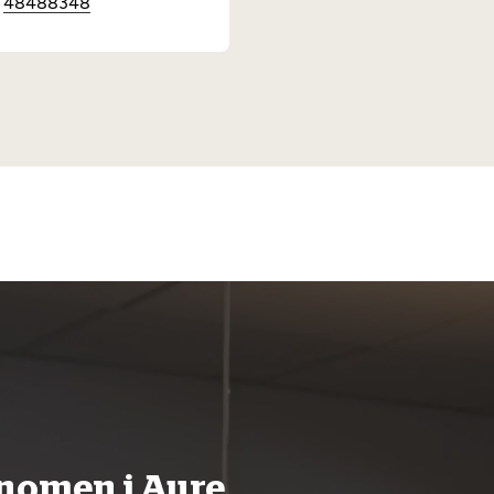
48488348
onomen i Aure