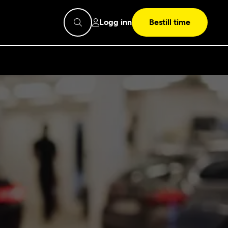
Logg inn
Bestill time
pps
Mekonomen
Bilkonto
Søk
Les mer
Mekonomen Fleet