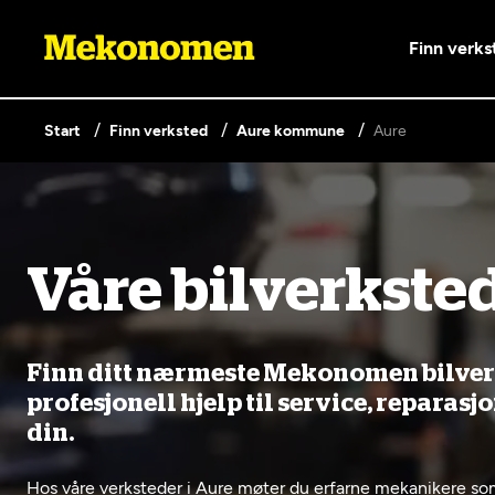
Finn verks
Start
Finn verksted
Aure kommune
Aure
Våre tjenester
Lag en brukerkonto
Våre bilverksted
Er du ikke Mekonomen-kunde ennå? Opprett 
knappen nedenfor.
Bilkonto
Lønnso
EU-kontrol
Elbilverksted
Bilservice
Mobilit
Opprett en konto
Finn ditt nærmeste Mekonomen bilverks
(opptil 3,
profesjonell hjelp til service, reparasj
Fritt verkstedvalg
Nybilga
din.
Hos våre verksteder i Aure møter du erfarne mekanikere som 