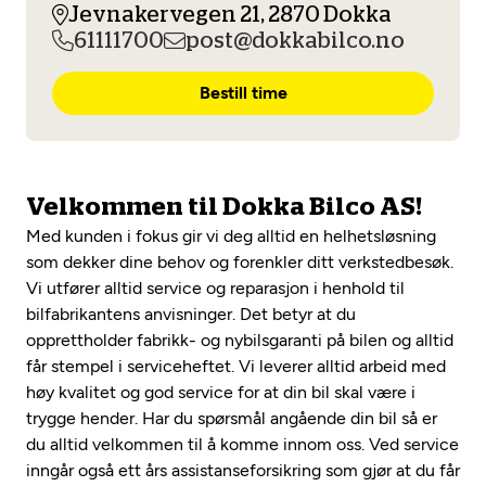
Opprett en konto
Jevnakervegen 21, 2870 Dokka
Fritt verkstedvalg
Diagnose/Feilsøking
61111700
post@dokkabilco.no
Lønnsomt valg
Bestill time
Se alle (52) tjenester her
Mobilitetsgaranti
Nybilgaranti og fabrikkgaranti
Mekonomen Bilkonto
Velkommen til Dokka Bilco AS!
Med kunden i fokus gir vi deg alltid en helhetsløsning
som dekker dine behov og forenkler ditt verkstedbesøk.
Les mer
Vi utfører alltid service og reparasjon i henhold til
bilfabrikantens anvisninger. Det betyr at du
opprettholder fabrikk- og nybilsgaranti på bilen og alltid
Mekonomen Fleet
får stempel i serviceheftet. Vi leverer alltid arbeid med
høy kvalitet og god service for at din bil skal være i
trygge hender. Har du spørsmål angående din bil så er
du alltid velkommen til å komme innom oss. Ved service
Les mer
inngår også ett års assistanseforsikring som gjør at du får