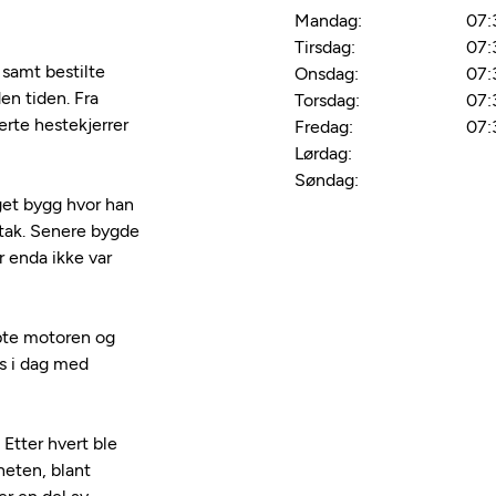
Mandag:
07:
Tirsdag:
07:
 samt bestilte
Onsdag:
07:
en tiden. Fra
Torsdag:
07:
erte hestekjerrer
Fredag:
07:
Lørdag:
Søndag:
get bygg hvor han
ttak. Senere bygde
er enda ikke var
tøpte motoren og
es i dag med
Etter hvert ble
heten, blant