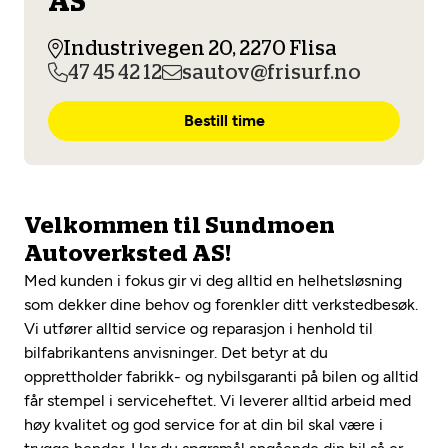
AS
Opprett en konto
Fritt verkstedvalg
Diagnose/Feilsøking
Industrivegen 20, 2270 Flisa
Lønnsomt valg
47 45 42 12
sautov@frisurf.no
Se alle (52) tjenester her
Mobilitetsgaranti
Bestill time
Nybilgaranti og fabrikkgaranti
Mekonomen Bilkonto
Velkommen til Sundmoen
Les mer
Autoverksted AS!
Med kunden i fokus gir vi deg alltid en helhetsløsning
som dekker dine behov og forenkler ditt verkstedbesøk.
Mekonomen Fleet
Vi utfører alltid service og reparasjon i henhold til
bilfabrikantens anvisninger. Det betyr at du
opprettholder fabrikk- og nybilsgaranti på bilen og alltid
får stempel i serviceheftet. Vi leverer alltid arbeid med
Les mer
høy kvalitet og god service for at din bil skal være i