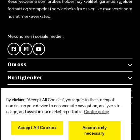
Reservedelene som brukes holder høy kvalitet, garantien gjelder
fortsatt og stempelet i serviceboka fra oss er like mye verdt som
hos et merkeverksted.
Mekonomen i sosiale medier:
Om oss
Om Mekonomen
Hurtiglenker
Mekonomens historie
Finn verksted
Jobb i Mekonomen
Kontakt oss
Våre tjenester
Bærekraft
By clicking “Accept All Cookies”, you agree to the storing of
Kundeservice
Bestill time
Bli Mekonomen-verksted
Populære tjenester
cookies on your device to enhance site navigation, analyze site
Ofte stilte spørsmål
Opprett konto
usage, and assist in our marketing efforts.
Cookie policy
Bilservice
Mekonomen+
EU-kontroll
Personvern
Copyright © 2025 MEKO Norway AS
Accept All Cookies
Accept only
Diagnose/Feilsøking
necessary
Personvernerklæring
Dekkskift