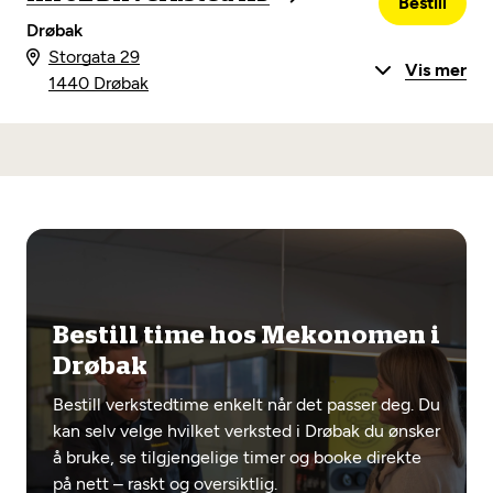
Bestill
Drøbak
Storgata 29
Vis mer
1440 Drøbak
Bestill time hos Mekonomen i
Drøbak
Bestill verkstedtime enkelt når det passer deg. Du
kan selv velge hvilket verksted i Drøbak du ønsker
å bruke, se tilgjengelige timer og booke direkte
på nett – raskt og oversiktlig.