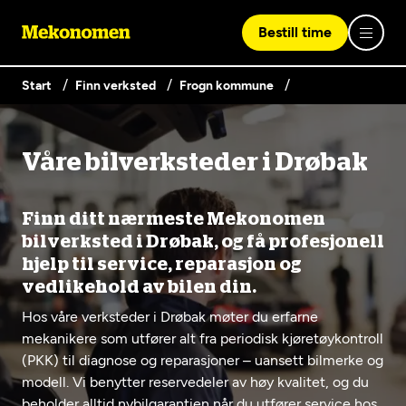
Bestill time
Start
Finn verksted
Frogn kommune
Logg inn med Vipps
Våre bilverksteder i Drøbak
Finn verksted
Vipps på denne enhet
Finn ditt nærmeste Mekonomen
Våre tjenester
bilverksted i Drøbak, og få profesjonell
hjelp til service, reparasjon og
vedlikehold av bilen din.
Hvorfor Mekonomen
Bilservice
Lag en brukerkonto
Hos våre verksteder i Drøbak møter du erfarne
mekanikere som utfører alt fra periodisk kjøretøykontroll
Bilkonto
Er du ikke Mekonomen-kunde ennå? Opprett en konto
Biltips og råd
(PKK) til diagnose og reparasjoner – uansett bilmerke og
EU-kontroll - Vanlig bil (opptil 3,5t)
ved å klikke på knappen nedenfor.
Elbilverksted
modell. Vi benytter reservedeler av høy kvalitet, og du
beholder alltid nybilgarantien når du utfører service hos