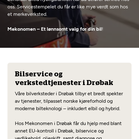
Opprett en konto
Fritt verkstedvalg
oss. Servicestempelet du får er like mye verdt som hos
Diagnose/Feilsøking
et merkeverksted.
Lønnsomt valg
Mekonomen – Et lønnsomt valg for din bil
!
Se alle (52) tjenester her
Mobilitetsgaranti
Nybilgaranti og fabrikkgaranti
Mekonomen Bilkonto
Bilservice og
Les mer
verkstedtjenester i Drøbak
Våre bilverksteder i Drøbak tilbyr et bredt spekter
Mekonomen Fleet
av tjenester, tilpasset norske kjøreforhold og
moderne bilteknologi – inkludert elbil og hybrid.
Hos Mekonomen i Drøbak får du hjelp med blant
Les mer
annet EU-kontroll i Drøbak, bilservice og
vedlikehold, oljeskift, samt diagnose og