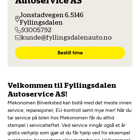
Autoservice AS
Opprett en konto
Fritt verkstedvalg
Diagnose/Feilsøking
Jonstadvegen 6, 5146
Lønnsomt valg
Fyllingsdalen
93005792
Se alle (52) tjenester her
Mobilitetsgaranti
kunde@fyllingsdalenauto.no
Nybilgaranti og fabrikkgaranti
Mekonomen Bilkonto
Bestill time
Les mer
Velkommen til Fyllingsdalen
Autoservice AS!
Mekonomen Fleet
Mekonomen Bilverksted kan bistå med det meste innen
service, reparasjoner, EU-kontroll samt mye mer! Når du
tar service på bilen hos Mekonomen får du alltid
stempel i serviceheftet. Ved service inngår også et år
Les mer
gratis veihjelp som gjør at du får hjelp ved for eksempel