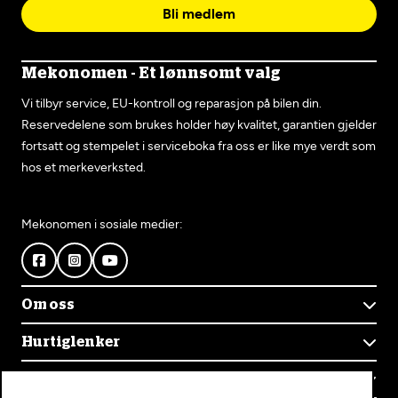
Bli medlem
Mekonomen - Et lønnsomt valg
Vi tilbyr service, EU-kontroll og reparasjon på bilen din.
Reservedelene som brukes holder høy kvalitet, garantien gjelder
fortsatt og stempelet i serviceboka fra oss er like mye verdt som
hos et merkeverksted.
Mekonomen i sosiale medier:
Om oss
Om Mekonomen
Hurtiglenker
Mekonomens historie
Finn verksted
Jobb i Mekonomen
Kontakt oss
Våre tjenester
Bærekraft