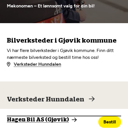
Opprett en konto
Fritt verkstedvalg
Mekonomen – Et lønnsomt valg for din bil
!
Diagnose/Feilsøking
Lønnsomt valg
Se alle (52) tjenester her
Mobilitetsgaranti
Bilverksteder i Gjøvik kommune
Nybilgaranti og fabrikkgaranti
Mekonomen Bilkonto
Vi har flere bilverksteder i Gjøvik kommune. Finn ditt
nærmeste bilverksted og bestill time hos oss!
Verksteder Hunndalen
Les mer
Mekonomen Fleet
Verksteder Hunndalen
Hagen Bil AS (Gjøvik)
Les mer
Bestill