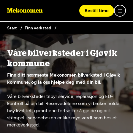
Bestill time
Start
Finn verksted
Logg inn med Vipps
Våre bilverksteder i Gjøvik
Finn verksted
kommune
Vipps på denne enhet
Finn ditt nærmeste Mekonomen bilverksted i Gjøvik
Våre tjenester
kommune, og la oss hjelpe deg med din bil.
Våre bilverksteder tilbyr service, reparasjon og EU-
Hvorfor Mekonomen
Bilservice
Lag en brukerkonto
kontroll på din bil. Reservedelene som vi bruker holder
høy kvalitet, garantiene fortsetter å gjelde og ditt
Bilkonto
Er du ikke Mekonomen-kunde ennå? Opprett en konto
Biltips og råd
stempel i serviceboken er like mye verdt som hos et
EU-kontroll - Vanlig bil (opptil 3,5t)
ved å klikke på knappen nedenfor.
Elbilverksted
merkeverksted.