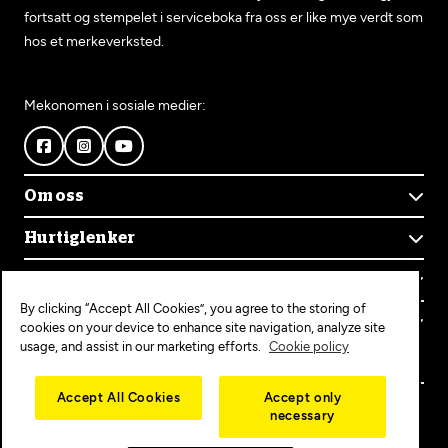
fortsatt og stempelet i serviceboka fra oss er like mye verdt som
hos et merkeverksted.
Mekonomen i sosiale medier:
Om oss
Om Mekonomen
Hurtiglenker
Mekonomens historie
Finn verksted
Jobb i Mekonomen
Kontakt oss
Våre tjenester
Bærekraft
By clicking “Accept All Cookies”, you agree to the storing of
Kundeservice
Bestill time
Bli Mekonomen-verksted
Populære tjenester
cookies on your device to enhance site navigation, analyze site
Ofte stilte spørsmål
Opprett konto
usage, and assist in our marketing efforts.
Cookie policy
Bilservice
Mekonomen+
EU-kontroll
Personvern
Copyright © 2025 MEKO Norway AS
Accept All Cookies
Accept only
Diagnose/Feilsøking
necessary
Personvernerklæring
Dekkskift
Cookieerklæring