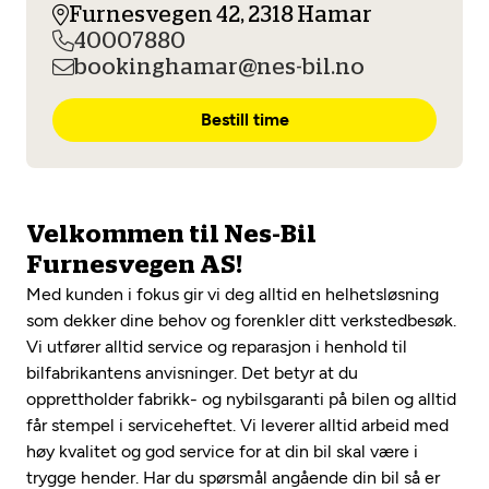
Opprett en konto
Furnesvegen 42, 2318 Hamar
Fritt verkstedvalg
Diagnose/Feilsøking
40007880
Lønnsomt valg
bookinghamar@nes-bil.no
Se alle (52) tjenester her
Mobilitetsgaranti
Bestill time
Nybilgaranti og fabrikkgaranti
Mekonomen Bilkonto
Velkommen til Nes-Bil
Furnesvegen AS!
Les mer
Med kunden i fokus gir vi deg alltid en helhetsløsning
som dekker dine behov og forenkler ditt verkstedbesøk.
Vi utfører alltid service og reparasjon i henhold til
Mekonomen Fleet
bilfabrikantens anvisninger. Det betyr at du
opprettholder fabrikk- og nybilsgaranti på bilen og alltid
får stempel i serviceheftet. Vi leverer alltid arbeid med
høy kvalitet og god service for at din bil skal være i
Les mer
trygge hender. Har du spørsmål angående din bil så er