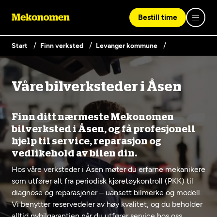
Bestill time
Start
Finn verksted
Levanger kommune
Logg inn med Vipps
Våre bilverksteder i Åsen
Finn verksted
Vipps på denne enhet
Finn ditt nærmeste Mekonomen
Våre tjenester
bilverksted i Åsen, og få profesjonell
hjelp til service, reparasjon og
vedlikehold av bilen din.
Hvorfor Mekonomen
Bilservice
Lag en brukerkonto
Hos våre verksteder i Åsen møter du erfarne mekanikere
som utfører alt fra periodisk kjøretøykontroll (PKK) til
Bilkonto
Er du ikke Mekonomen-kunde ennå? Opprett en konto
Biltips og råd
diagnose og reparasjoner – uansett bilmerke og modell.
EU-kontroll - Vanlig bil (opptil 3,5t)
ved å klikke på knappen nedenfor.
Elbilverksted
Vi benytter reservedeler av høy kvalitet, og du beholder
alltid nybilgarantien når du utfører service hos oss.