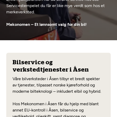
Opprett en konto
Fritt verkstedvalg
Servicestempelet du får er like mye verdt som hos et
Diagnose/Feilsøking
merkeverksted.
Lønnsomt valg
Mekonomen – Et lønnsomt valg for din bil
!
Se alle (52) tjenester her
Mobilitetsgaranti
Nybilgaranti og fabrikkgaranti
Mekonomen Bilkonto
Bilservice og
Les mer
verkstedtjenester i Åsen
Våre bilverksteder i Åsen tilbyr et bredt spekter
Mekonomen Fleet
av tjenester, tilpasset norske kjøreforhold og
moderne bilteknologi – inkludert elbil og hybrid.
Hos Mekonomen i Åsen får du hjelp med blant
Les mer
annet EU-kontroll i Åsen, bilservice og
vedlikehold, oljeskift, samt diagnose og