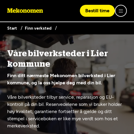
Bestill time
Start
Finn verksted
Logg inn med Vipps
Våre bilverksteder i Lier
Finn verksted
kommune
Vipps på denne enhet
Finn ditt nærmeste Mekonomen bilverksted i Lier
Våre tjenester
kommune, og la oss hjelpe deg med din bil.
Våre bilverksteder tilbyr service, reparasjon og EU-
Hvorfor Mekonomen
Bilservice
Lag en brukerkonto
kontroll på din bil. Reservedelene som vi bruker holder
høy kvalitet, garantiene fortsetter å gjelde og ditt
Bilkonto
Er du ikke Mekonomen-kunde ennå? Opprett en konto
Biltips og råd
stempel i serviceboken er like mye verdt som hos et
EU-kontroll - Vanlig bil (opptil 3,5t)
ved å klikke på knappen nedenfor.
Elbilverksted
merkeverksted.