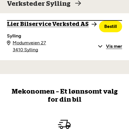
Verksteder Sylling
Lier Bilservice Verksted AS
Bestill
Sylling
Modumveien 27
Vis mer
3410 Sylling
Mekonomen – Et lønnsomt valg
for din bil