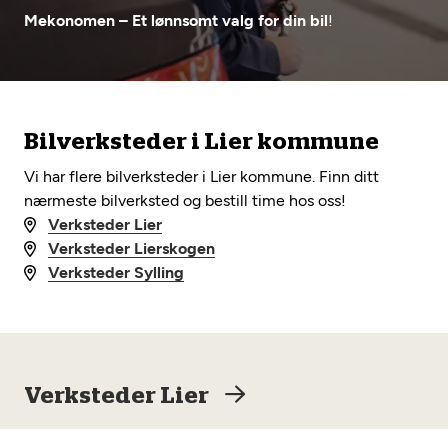
Opprett en konto
Fritt verkstedvalg
Mekonomen – Et lønnsomt valg for din bil
!
Diagnose/Feilsøking
Lønnsomt valg
Se alle (52) tjenester her
Mobilitetsgaranti
Bilverksteder i Lier kommune
Nybilgaranti og fabrikkgaranti
Mekonomen Bilkonto
Vi har flere bilverksteder i Lier kommune. Finn ditt
nærmeste bilverksted og bestill time hos oss!
Verksteder Lier
Verksteder Lierskogen
Les mer
Verksteder Sylling
Mekonomen Fleet
Verksteder Lier
Les mer