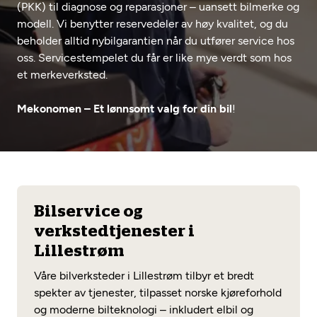
(PKK) til diagnose og reparasjoner – uansett bilmerke og
Opprett en konto
Fritt verkstedvalg
Diagnose/Feilsøking
modell. Vi benytter reservedeler av høy kvalitet, og du
beholder alltid nybilgarantien når du utfører service hos
Lønnsomt valg
oss. Servicestempelet du får er like mye verdt som hos
Se alle (52) tjenester her
Mobilitetsgaranti
et merkeverksted.
Nybilgaranti og fabrikkgaranti
Mekonomen Bilkonto
Mekonomen – Et lønnsomt valg for din bil
!
Les mer
Bilservice og
Mekonomen Fleet
verkstedtjenester i
Lillestrøm
Våre bilverksteder i Lillestrøm tilbyr et bredt
spekter av tjenester, tilpasset norske kjøreforhold
Les mer
og moderne bilteknologi – inkludert elbil og