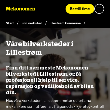
Bestill time
Start
Finn verksted
Lillestrøm kommune
Logg inn med Vipps
Våre bilverksteder i
Finn verksted
Lillestrøm
Vipps på denne enhet
Våre tjenester
Finn ditt nærmeste Mekonomen
bilverksted i Lillestrøm, og få
profesjonell hjelp til service,
Hvorfor Mekonomen
Bilservice
Lag en brukerkonto
reparasjon og vedlikehold av bilen
Bilkonto
din.
Er du ikke Mekonomen-kunde ennå? Opprett en konto
Biltips og råd
EU-kontroll - Vanlig bil (opptil 3,5t)
ved å klikke på knappen nedenfor.
Hos våre verksteder i Lillestrøm møter du erfarne
Elbilverksted
mekanikere som utfører alt fra periodisk kjøretøykontroll