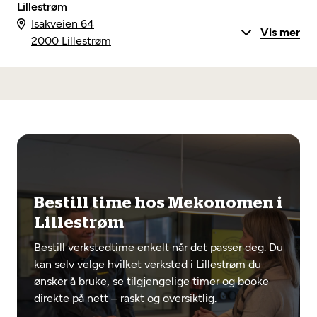
Lillestrøm
Isakveien 64
Vis mer
2000 Lillestrøm
Bestill time hos Mekonomen i
Lillestrøm
Bestill verkstedtime enkelt når det passer deg. Du
kan selv velge hvilket verksted i Lillestrøm du
ønsker å bruke, se tilgjengelige timer og booke
direkte på nett – raskt og oversiktlig.