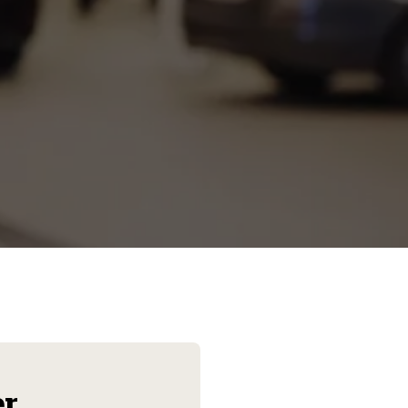
Les mer
er