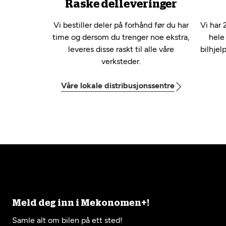
Raske delleveringer
Vi bestiller deler på forhånd før du har
Vi har 
time og dersom du trenger noe ekstra,
hele
leveres disse raskt til alle våre
bilhjel
verksteder.
Våre lokale distribusjonssentre
Meld deg inn i Mekonomen+!
Samle alt om bilen på ett sted!