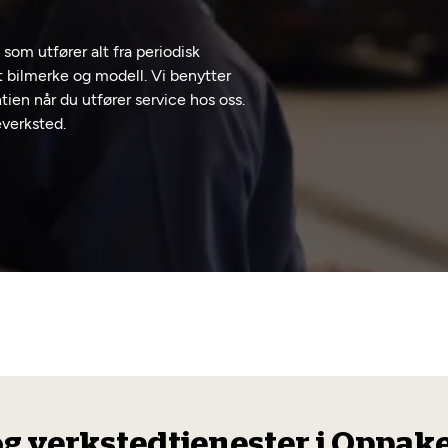
om utfører alt fra periodisk
t bilmerke og modell. Vi benytter
tien når du utfører service hos oss.
everksted.
og verkstedtjenester i Oppak