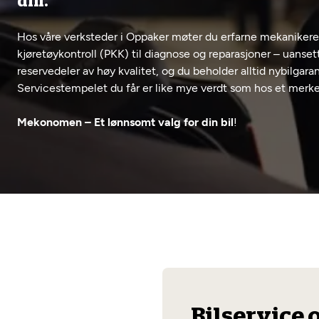
din.
Hos våre verksteder i Oppaker møter du erfarne mekanikere s
kjøretøykontroll (PKK) til diagnose og reparasjoner – uanset
reservedeler av høy kvalitet, og du beholder alltid nybilgaran
Servicestempelet du får er like mye verdt som hos et merk
Mekonomen – Et lønnsomt valg for din bil
!
Bilservice 