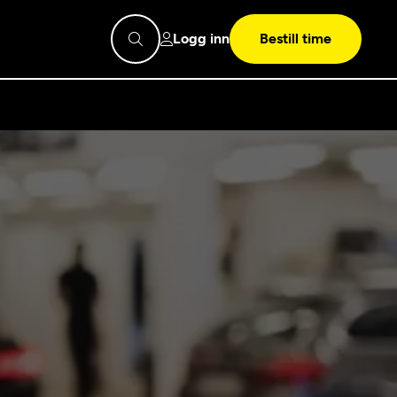
Logg inn
Bestill time
pps
Mekonomen
Bilkonto
Søk
Les mer
Mekonomen Fleet