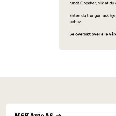
rundt Oppaker, slik at du 
Enten du trenger rask hje
behov.
Se oversikt over alle vå
M&K Auto AS