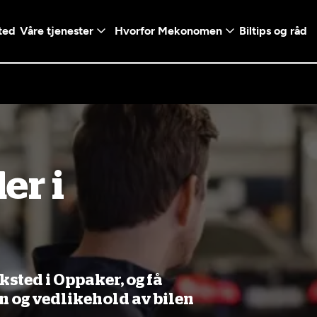
ted
Våre tjenester
Hvorfor Mekonomen
Biltips og råd
Logg inn med Vi
er i
en konto ved å klikke på
Telefonnummer
mt valg
+47
Norway
l - Vanlig bil
etsgaranti
Diagnose/Feilsøking
5t)
+47
ranti og fabrikkgaranti
sted i Oppaker, og få
on og vedlikehold av bilen