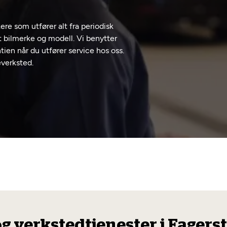
re som utfører alt fra periodisk
t bilmerke og modell. Vi benytter
tien når du utfører service hos oss.
everksted.
og verkstedtjenester i Fagers