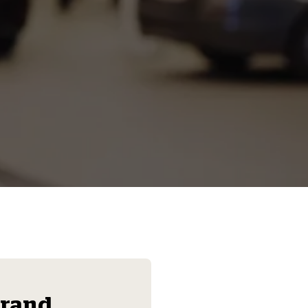
Les mer
trand