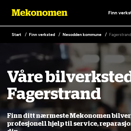
Finn verks
Start
Finn verksted
Nesodden kommune
Fagerstran
Våre tjenester
Lag en brukerkonto
Våre bilverksted
Er du ikke Mekonomen-kunde ennå? Opprett 
knappen nedenfor.
Bilkonto
Lønnso
Fagerstrand
EU-kontrol
Elbilverksted
Bilservice
Mobilit
Opprett en konto
(opptil 3,
Fritt verkstedvalg
Nybilga
Finn ditt nærmeste Mekonomen bilverks
profesjonell hjelp til service, reparasj