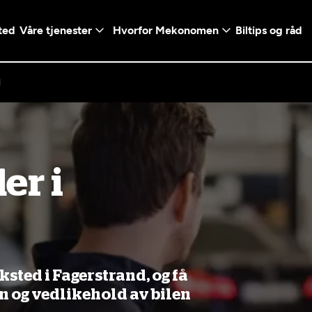
ted
Våre tjenester
Hvorfor Mekonomen
Biltips og råd
d
Logg inn med Vi
er i
en konto ved å klikke på
Telefonnummer
mt valg
+47
Norway
l - Vanlig bil
etsgaranti
Diagnose/Feilsøking
5t)
+47
ranti og fabrikkgaranti
ted i Fagerstrand, og få
on og vedlikehold av bilen