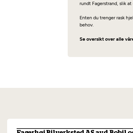
rundt Fagerstrand, slik at 
Enten du trenger rask hjel
behov.
Se oversikt over alle vå
Fagerhøi Bilverksted AS avd.Bobil o