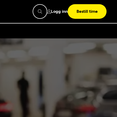
Logg inn
Bestill time
pps
Mekonomen
Bilkonto
Søk
Les mer
Mekonomen Fleet