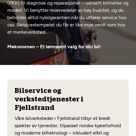
(PKK) til diagnose og reparasjoner – uansett bilmerke og
Opprett en konto
Fritt verkstedvalg
Diagnose/Feilsøking
modell. Vi benytter reservedeler av høy kvalitet, og du
beholder alltid nybilgarantien når du utfører service hos
Lønnsomt valg
oss. Servicestempelet du får er like mye verdt som hos
Se alle (52) tjenester her
Mobilitetsgaranti
et merkeverksted.
Nybilgaranti og fabrikkgaranti
Mekonomen Bilkonto
Mekonomen – Et lønnsomt valg for din bil
!
Les mer
Bilservice og
Mekonomen Fleet
verkstedtjenester i
Fjellstrand
Våre bilverksteder i Fjellstrand tilbyr et bredt
spekter av tjenester, tilpasset norske kjøreforhold
Les mer
og moderne bilteknologi – inkludert elbil og