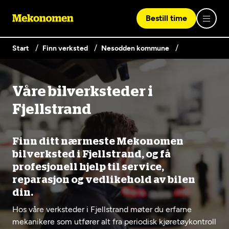
Bestill time
Start
Finn verksted
Nesodden kommune
Logg inn med Vipps
Våre bilverksteder i
Finn verksted
Fjellstrand
Vipps på denne enhet
Våre tjenester
Finn ditt nærmeste Mekonomen
bilverksted i Fjellstrand, og få
profesjonell hjelp til service,
Hvorfor Mekonomen
Bilservice
Lag en brukerkonto
reparasjon og vedlikehold av bilen
Bilkonto
din.
Er du ikke Mekonomen-kunde ennå? Opprett en konto
Biltips og råd
EU-kontroll - Vanlig bil (opptil 3,5t)
ved å klikke på knappen nedenfor.
Hos våre verksteder i Fjellstrand møter du erfarne
Elbilverksted
mekanikere som utfører alt fra periodisk kjøretøykontroll