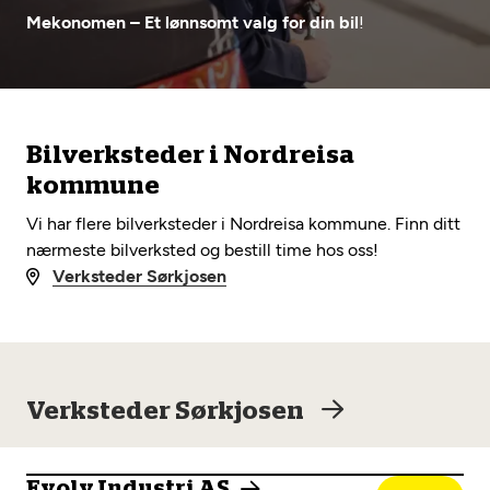
Opprett en konto
Fritt verkstedvalg
Mekonomen – Et lønnsomt valg for din bil
!
Diagnose/Feilsøking
Lønnsomt valg
Se alle (52) tjenester her
Mobilitetsgaranti
Bilverksteder i Nordreisa
Nybilgaranti og fabrikkgaranti
Mekonomen Bilkonto
kommune
Vi har flere bilverksteder i Nordreisa kommune. Finn ditt
nærmeste bilverksted og bestill time hos oss!
Les mer
Verksteder Sørkjosen
Mekonomen Fleet
Verksteder Sørkjosen
Les mer
Evolv Industri AS