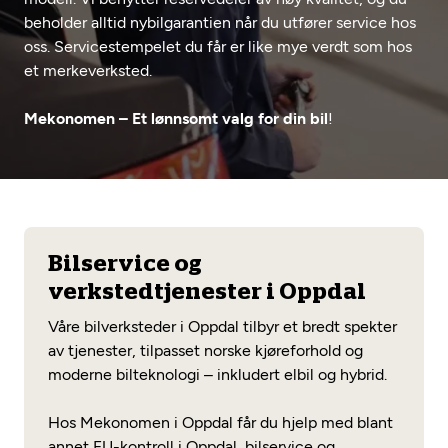
Opprett en konto
Fritt verkstedvalg
beholder alltid nybilgarantien når du utfører service hos
Diagnose/Feilsøking
oss. Servicestempelet du får er like mye verdt som hos
Lønnsomt valg
et merkeverksted.
Se alle (52) tjenester her
Mobilitetsgaranti
Mekonomen – Et lønnsomt valg for din bil
!
Nybilgaranti og fabrikkgaranti
Mekonomen Bilkonto
Les mer
Bilservice og
verkstedtjenester i Oppdal
Mekonomen Fleet
Våre bilverksteder i Oppdal tilbyr et bredt spekter
av tjenester, tilpasset norske kjøreforhold og
moderne bilteknologi – inkludert elbil og hybrid.
Les mer
Hos Mekonomen i Oppdal får du hjelp med blant
annet EU-kontroll i Oppdal, bilservice og