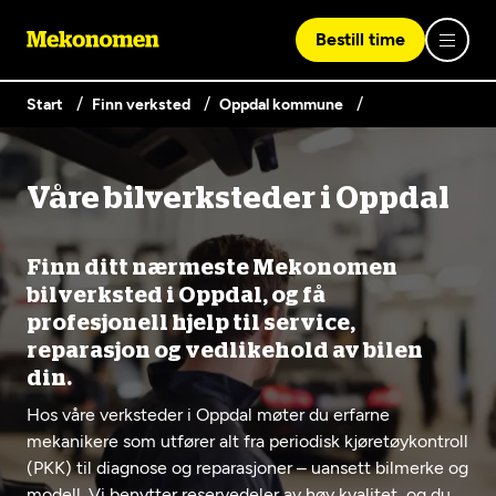
Bestill time
Start
Finn verksted
Oppdal kommune
Logg inn med Vipps
Våre bilverksteder i Oppdal
Finn verksted
Vipps på denne enhet
Finn ditt nærmeste Mekonomen
Våre tjenester
bilverksted i Oppdal, og få
profesjonell hjelp til service,
reparasjon og vedlikehold av bilen
Hvorfor Mekonomen
Bilservice
din.
Lag en brukerkonto
Hos våre verksteder i Oppdal møter du erfarne
Bilkonto
Er du ikke Mekonomen-kunde ennå? Opprett en konto
Biltips og råd
mekanikere som utfører alt fra periodisk kjøretøykontroll
EU-kontroll - Vanlig bil (opptil 3,5t)
ved å klikke på knappen nedenfor.
Elbilverksted
(PKK) til diagnose og reparasjoner – uansett bilmerke og
modell. Vi benytter reservedeler av høy kvalitet, og du