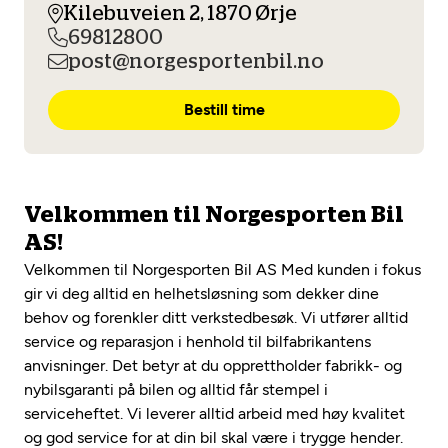
Opprett en konto
Kilebuveien 2, 1870 Ørje
Fritt verkstedvalg
Diagnose/Feilsøking
69812800
Lønnsomt valg
post@norgesportenbil.no
Se alle (52) tjenester her
Mobilitetsgaranti
Bestill time
Nybilgaranti og fabrikkgaranti
Mekonomen Bilkonto
Velkommen til Norgesporten Bil
AS!
Les mer
Velkommen til Norgesporten Bil AS Med kunden i fokus
gir vi deg alltid en helhetsløsning som dekker dine
behov og forenkler ditt verkstedbesøk. Vi utfører alltid
Mekonomen Fleet
service og reparasjon i henhold til bilfabrikantens
anvisninger. Det betyr at du opprettholder fabrikk- og
nybilsgaranti på bilen og alltid får stempel i
serviceheftet. Vi leverer alltid arbeid med høy kvalitet
Les mer
og god service for at din bil skal være i trygge hender.