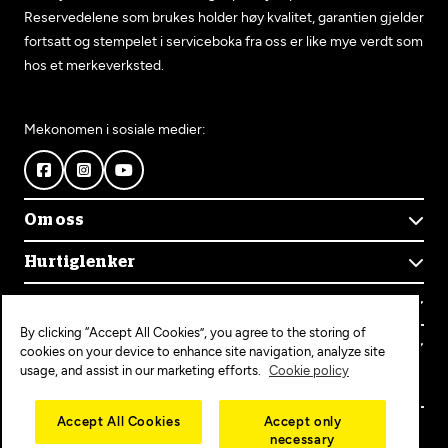
Reservedelene som brukes holder høy kvalitet, garantien gjelder
fortsatt og stempelet i serviceboka fra oss er like mye verdt som
hos et merkeverksted.
Mekonomen i sosiale medier:
Om oss
Om Mekonomen
Hurtiglenker
Mekonomens historie
Finn verksted
Jobb i Mekonomen
Kontakt oss
Våre tjenester
Bærekraft
By clicking “Accept All Cookies”, you agree to the storing of
Kundeservice
Bestill time
Bli Mekonomen-verksted
Populære tjenester
cookies on your device to enhance site navigation, analyze site
Ofte stilte spørsmål
Opprett konto
usage, and assist in our marketing efforts.
Cookie policy
Bilservice
Mekonomen+
EU-kontroll
Personvern
Copyright © 2025 MEKO Norway AS
Accept All Cookies
Accept only
Diagnose/Feilsøking
necessary
Personvernerklæring