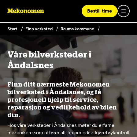
Bestill time
Start
Finn verksted
Rauma kommune
Logg inn med Vipps
Våre bilverksteder i
Finn verksted
Åndalsnes
Vipps på denne enhet
Våre tjenester
Finn ditt nærmeste Mekonomen
bilverksted i Åndalsnes, og få
profesjonell hjelp til service,
Hvorfor Mekonomen
Bilservice
Lag en brukerkonto
reparasjon og vedlikehold av bilen
Bilkonto
din.
Er du ikke Mekonomen-kunde ennå? Opprett en konto
Biltips og råd
EU-kontroll - Vanlig bil (opptil 3,5t)
ved å klikke på knappen nedenfor.
Hos våre verksteder i Åndalsnes møter du erfarne
Elbilverksted
mekanikere som utfører alt fra periodisk kjøretøykontroll