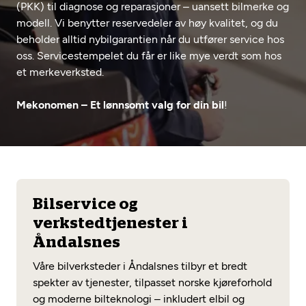
(PKK) til diagnose og reparasjoner – uansett bilmerke og
Opprett en konto
Fritt verkstedvalg
Diagnose/Feilsøking
modell. Vi benytter reservedeler av høy kvalitet, og du
beholder alltid nybilgarantien når du utfører service hos
Lønnsomt valg
oss. Servicestempelet du får er like mye verdt som hos
Se alle (52) tjenester her
Mobilitetsgaranti
et merkeverksted.
Nybilgaranti og fabrikkgaranti
Mekonomen Bilkonto
Mekonomen – Et lønnsomt valg for din bil
!
Les mer
Bilservice og
Mekonomen Fleet
verkstedtjenester i
Åndalsnes
Våre bilverksteder i Åndalsnes tilbyr et bredt
spekter av tjenester, tilpasset norske kjøreforhold
Les mer
og moderne bilteknologi – inkludert elbil og