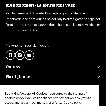
Mekonomen - Et lønnsomt valg
Vi tilbyr service, EU-kontroll og reparasjon på bilen din.
Reservedelene som brukes holder høy kvalitet, garantien gjelder
fortsatt og stempelet i serviceboka fra oss er like mye verdt som
hos et merkeverksted.
Mekonomen i sosiale medier:
Om oss
Om Mekonomen
Hurtiglenker
Mekonomens historie
Finn verksted
Jobb i Mekonomen
Kontakt oss
Våre tjenester
Bærekraft
By clicking “Accept All Cookies”, you agree to the storing of
Kundeservice
Bestill time
Bli Mekonomen-verksted
Populære tjenester
cookies on your device to enhance site navigation, analyze site
Ofte stilte spørsmål
Opprett konto
usage, and assist in our marketing efforts.
Cookie policy
Bilservice
Mekonomen+