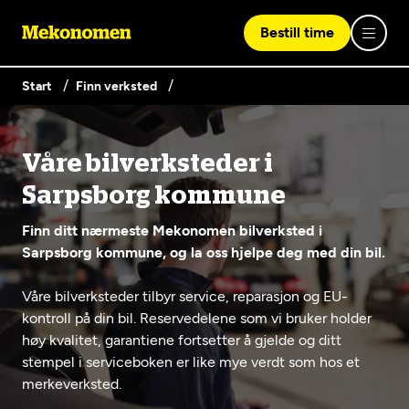
Bestill time
Start
Finn verksted
Logg inn med Vipps
Våre bilverksteder i
Finn verksted
Sarpsborg kommune
Vipps på denne enhet
Finn ditt nærmeste Mekonomen bilverksted i
Våre tjenester
Sarpsborg kommune, og la oss hjelpe deg med din bil.
Våre bilverksteder tilbyr service, reparasjon og EU-
Hvorfor Mekonomen
Bilservice
Lag en brukerkonto
kontroll på din bil. Reservedelene som vi bruker holder
høy kvalitet, garantiene fortsetter å gjelde og ditt
Bilkonto
Er du ikke Mekonomen-kunde ennå? Opprett en konto
Biltips og råd
stempel i serviceboken er like mye verdt som hos et
EU-kontroll - Vanlig bil (opptil 3,5t)
ved å klikke på knappen nedenfor.
Elbilverksted
merkeverksted.