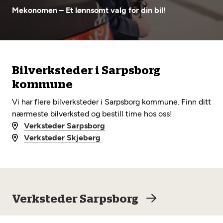
Opprett en konto
Fritt verkstedvalg
Mekonomen – Et lønnsomt valg for din bil
!
Diagnose/Feilsøking
Lønnsomt valg
Se alle (52) tjenester her
Mobilitetsgaranti
Bilverksteder i Sarpsborg
Nybilgaranti og fabrikkgaranti
Mekonomen Bilkonto
kommune
Vi har flere bilverksteder i Sarpsborg kommune. Finn ditt
nærmeste bilverksted og bestill time hos oss!
Les mer
Verksteder Sarpsborg
Verksteder Skjeberg
Mekonomen Fleet
Verksteder Sarpsborg
Les mer