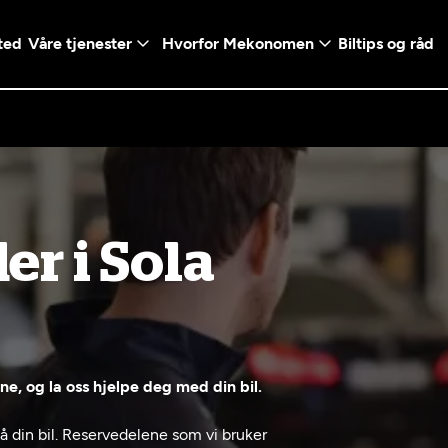
ted
Våre tjenester
Hvorfor Mekonomen
Biltips og råd
Logg inn med Vi
er i Sola
en konto ved å klikke på
Telefonnummer
mt valg
+47
Norway
l - Vanlig bil
etsgaranti
Diagnose/Feilsøking
5t)
+47
ranti og fabrikkgaranti
, og la oss hjelpe deg med din bil.
på din bil. Reservedelene som vi bruker