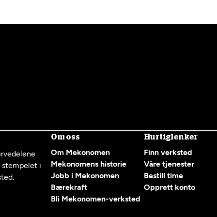
Om oss
Hurtiglenker
Om Mekonomen
Finn verksted
servedelene
Mekonomens historie
Våre tjenester
g stempelet i
Jobb i Mekonomen
Bestill time
sted.
Bærekraft
Opprett konto
Bli Mekonomen-verksted