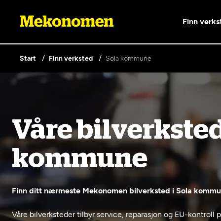
Finn verks
Start
Finn verksted
Sola kommune
Våre tjenester
Lag en brukerkonto
Våre bilverksted
Er du ikke Mekonomen-kunde ennå? Opprett 
knappen nedenfor.
Bilkonto
Lønnso
kommune
EU-kontrol
Elbilverksted
Bilservice
Mobilit
Opprett en konto
(opptil 3,
Fritt verkstedvalg
Nybilga
Finn ditt nærmeste Mekonomen bilverksted i Sola kommune
Våre bilverksteder tilbyr service, reparasjon og EU-kontroll 