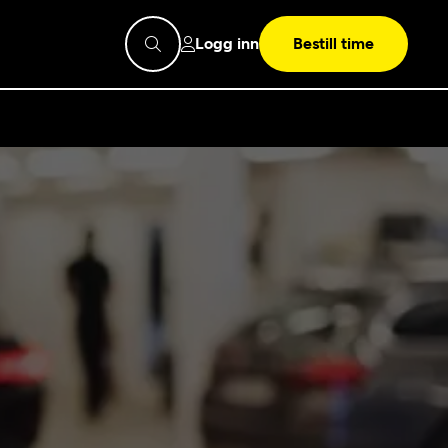
Logg inn
Bestill time
pps
Mekonomen
Bilkonto
Søk
Les mer
Mekonomen Fleet