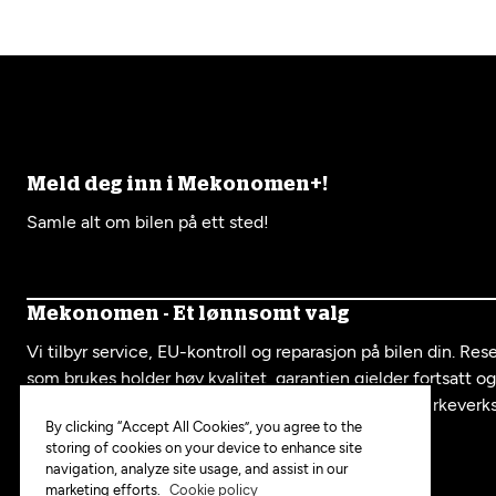
Meld deg inn i Mekonomen+!
Samle alt om bilen på ett sted!
Mekonomen - Et lønnsomt valg
Vi tilbyr service, EU-kontroll og reparasjon på bilen din. Re
som brukes holder høy kvalitet, garantien gjelder fortsatt o
serviceboka fra oss er like mye verdt som hos et merkeverk
By clicking “Accept All Cookies”, you agree to the
storing of cookies on your device to enhance site
navigation, analyze site usage, and assist in our
Mekonomen i sosiale medier:
marketing efforts.
Cookie policy