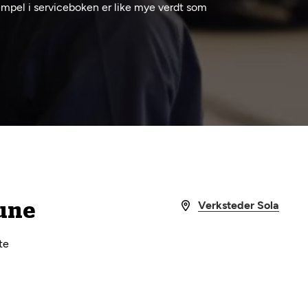
stempel i serviceboken er like mye verdt som
Verksteder Sola
mune
te