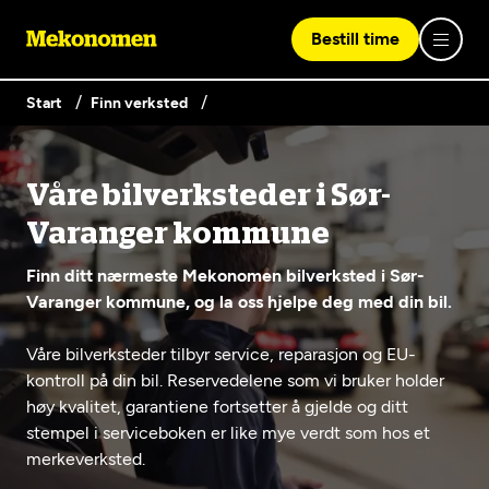
Bestill time
Start
Finn verksted
Logg inn med Vipps
Våre bilverksteder i Sør-
Finn verksted
Varanger kommune
Vipps på denne enhet
Finn ditt nærmeste Mekonomen bilverksted i Sør-
Våre tjenester
Varanger kommune, og la oss hjelpe deg med din bil.
Våre bilverksteder tilbyr service, reparasjon og EU-
Hvorfor Mekonomen
Bilservice
Lag en brukerkonto
kontroll på din bil. Reservedelene som vi bruker holder
høy kvalitet, garantiene fortsetter å gjelde og ditt
Bilkonto
Er du ikke Mekonomen-kunde ennå? Opprett en konto
Biltips og råd
stempel i serviceboken er like mye verdt som hos et
EU-kontroll - Vanlig bil (opptil 3,5t)
ved å klikke på knappen nedenfor.
Elbilverksted
merkeverksted.