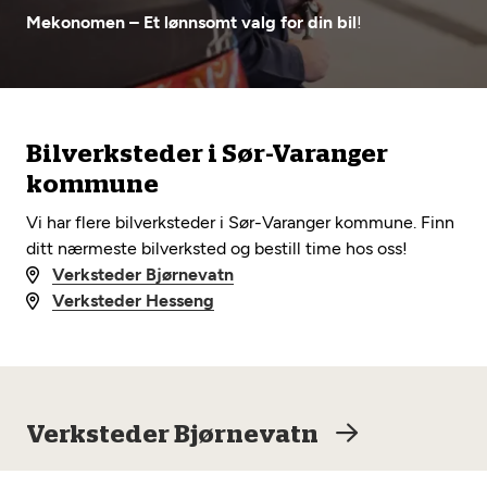
Opprett en konto
Fritt verkstedvalg
Mekonomen – Et lønnsomt valg for din bil
!
Diagnose/Feilsøking
Lønnsomt valg
Se alle (52) tjenester her
Mobilitetsgaranti
Bilverksteder i Sør-Varanger
Nybilgaranti og fabrikkgaranti
Mekonomen Bilkonto
kommune
Vi har flere bilverksteder i Sør-Varanger kommune. Finn
ditt nærmeste bilverksted og bestill time hos oss!
Les mer
Verksteder Bjørnevatn
Verksteder Hesseng
Mekonomen Fleet
Verksteder Bjørnevatn
Les mer