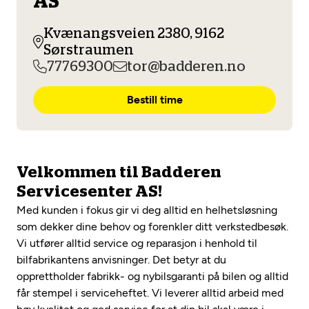
AS
Opprett en konto
Fritt verkstedvalg
Diagnose/Feilsøking
Kvænangsveien 2380, 9162
Lønnsomt valg
Sørstraumen
77769300
Se alle (52) tjenester her
tor@badderen.no
Mobilitetsgaranti
Bestill time
Nybilgaranti og fabrikkgaranti
Mekonomen Bilkonto
Velkommen til Badderen
Les mer
Servicesenter AS!
Med kunden i fokus gir vi deg alltid en helhetsløsning
Mekonomen Fleet
som dekker dine behov og forenkler ditt verkstedbesøk.
Vi utfører alltid service og reparasjon i henhold til
bilfabrikantens anvisninger. Det betyr at du
opprettholder fabrikk- og nybilsgaranti på bilen og alltid
Les mer
får stempel i serviceheftet. Vi leverer alltid arbeid med