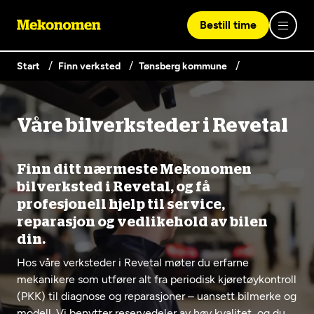
Bestill time
Start
Finn verksted
Tønsberg kommune
Logg inn med Vipps
Våre bilverksteder i Revetal
Finn verksted
Vipps på denne enhet
Finn ditt nærmeste Mekonomen
Våre tjenester
bilverksted i Revetal, og få
profesjonell hjelp til service,
reparasjon og vedlikehold av bilen
Hvorfor Mekonomen
Bilservice
din.
Lag en brukerkonto
Hos våre verksteder i Revetal møter du erfarne
Bilkonto
Er du ikke Mekonomen-kunde ennå? Opprett en konto
Biltips og råd
mekanikere som utfører alt fra periodisk kjøretøykontroll
EU-kontroll - Vanlig bil (opptil 3,5t)
ved å klikke på knappen nedenfor.
Elbilverksted
(PKK) til diagnose og reparasjoner – uansett bilmerke og
modell. Vi benytter reservedeler av høy kvalitet, og du