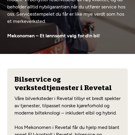
Opprett en konto
Fritt verkstedvalg
beholder alltid nybilgarantien når du utfører service hos
Diagnose/Feilsøking
oss. Servicestempelet du får er like mye verdt som hos
Lønnsomt valg
et merkeverksted.
Se alle (52) tjenester her
Mobilitetsgaranti
Mekonomen – Et lønnsomt valg for din bil
!
Nybilgaranti og fabrikkgaranti
Mekonomen Bilkonto
Les mer
Bilservice og
verkstedtjenester i Revetal
Mekonomen Fleet
Våre bilverksteder i Revetal tilbyr et bredt spekter
av tjenester, tilpasset norske kjøreforhold og
moderne bilteknologi – inkludert elbil og hybrid.
Les mer
Hos Mekonomen i Revetal får du hjelp med blant
annet EU-kontroll i Revetal, bilservice og