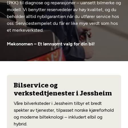
(PKK) til diagnose og reparasjoner – uansett bilmerke og
Opprett en konto
Fritt verkstedvalg
Diagnose/Feilsøking
modell. Vi benytter reservedeler av høy kvalitet, og du
beholder alltid nybilgarantien når du utfører service hos
Lønnsomt valg
oss. Servicestempelet du får er like mye verdt som hos
Se alle (52) tjenester her
Mobilitetsgaranti
et merkeverksted.
Nybilgaranti og fabrikkgaranti
Mekonomen Bilkonto
Mekonomen – Et lønnsomt valg for din bil
!
Les mer
Bilservice og
Mekonomen Fleet
verkstedtjenester i Jessheim
Våre bilverksteder i Jessheim tilbyr et bredt
spekter av tjenester, tilpasset norske kjøreforhold
og moderne bilteknologi – inkludert elbil og
Les mer
hybrid.