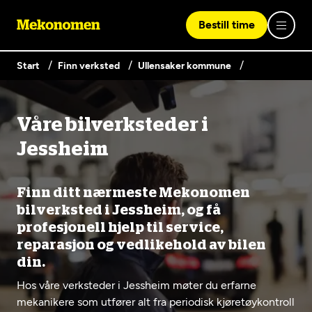
Bestill time
Start
Finn verksted
Ullensaker kommune
Logg inn med Vipps
Våre bilverksteder i
Finn verksted
Jessheim
Vipps på denne enhet
Våre tjenester
Finn ditt nærmeste Mekonomen
bilverksted i Jessheim, og få
profesjonell hjelp til service,
Hvorfor Mekonomen
Bilservice
Lag en brukerkonto
reparasjon og vedlikehold av bilen
Bilkonto
din.
Er du ikke Mekonomen-kunde ennå? Opprett en konto
Biltips og råd
EU-kontroll - Vanlig bil (opptil 3,5t)
ved å klikke på knappen nedenfor.
Hos våre verksteder i Jessheim møter du erfarne
Elbilverksted
mekanikere som utfører alt fra periodisk kjøretøykontroll