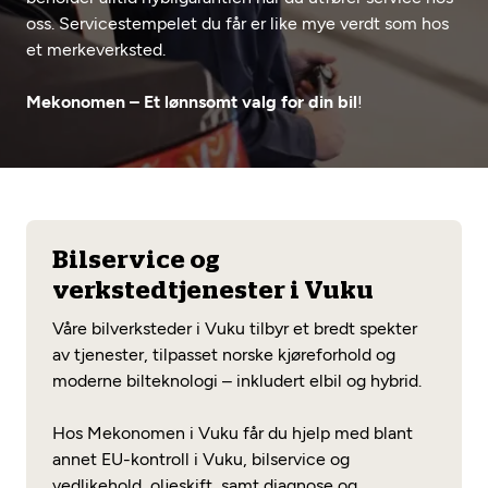
Opprett en konto
Fritt verkstedvalg
oss. Servicestempelet du får er like mye verdt som hos
Diagnose/Feilsøking
et merkeverksted.
Lønnsomt valg
Mekonomen – Et lønnsomt valg for din bil
!
Se alle (52) tjenester her
Mobilitetsgaranti
Nybilgaranti og fabrikkgaranti
Mekonomen Bilkonto
Bilservice og
Les mer
verkstedtjenester i Vuku
Våre bilverksteder i Vuku tilbyr et bredt spekter
Mekonomen Fleet
av tjenester, tilpasset norske kjøreforhold og
moderne bilteknologi – inkludert elbil og hybrid.
Hos Mekonomen i Vuku får du hjelp med blant
Les mer
annet EU-kontroll i Vuku, bilservice og
vedlikehold, oljeskift, samt diagnose og