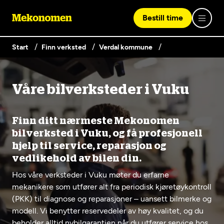
Bestill time
Start
Finn verksted
Verdal kommune
Logg inn med Vipps
Våre bilverksteder i Vuku
Finn verksted
Vipps på denne enhet
Finn ditt nærmeste Mekonomen
Våre tjenester
bilverksted i Vuku, og få profesjonell
hjelp til service, reparasjon og
vedlikehold av bilen din.
Hvorfor Mekonomen
Bilservice
Lag en brukerkonto
Hos våre verksteder i Vuku møter du erfarne
mekanikere som utfører alt fra periodisk kjøretøykontroll
Bilkonto
Er du ikke Mekonomen-kunde ennå? Opprett en konto
Biltips og råd
(PKK) til diagnose og reparasjoner – uansett bilmerke og
EU-kontroll - Vanlig bil (opptil 3,5t)
ved å klikke på knappen nedenfor.
Elbilverksted
modell. Vi benytter reservedeler av høy kvalitet, og du
beholder alltid nybilgarantien når du utfører service hos