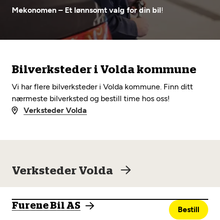
Opprett en konto
Fritt verkstedvalg
Mekonomen – Et lønnsomt valg for din bil
!
Diagnose/Feilsøking
Lønnsomt valg
Se alle (52) tjenester her
Mobilitetsgaranti
Bilverksteder i Volda kommune
Nybilgaranti og fabrikkgaranti
Mekonomen Bilkonto
Vi har flere bilverksteder i Volda kommune. Finn ditt
nærmeste bilverksted og bestill time hos oss!
Verksteder Volda
Les mer
Mekonomen Fleet
Verksteder Volda
Furene Bil AS
Les mer
Bestill