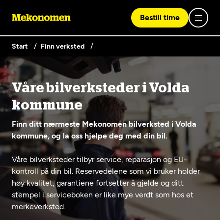
Bestill time
Start
Finn verksted
Logg inn med Vipps
Våre bilverksteder i Volda
Finn verksted
kommune
Vipps på denne enhet
Finn ditt nærmeste Mekonomen bilverksted i Volda
Våre tjenester
kommune, og la oss hjelpe deg med din bil.
Våre bilverksteder tilbyr service, reparasjon og EU-
Hvorfor Mekonomen
Bilservice
Lag en brukerkonto
kontroll på din bil. Reservedelene som vi bruker holder
høy kvalitet, garantiene fortsetter å gjelde og ditt
Bilkonto
Er du ikke Mekonomen-kunde ennå? Opprett en konto
Biltips og råd
stempel i serviceboken er like mye verdt som hos et
EU-kontroll - Vanlig bil (opptil 3,5t)
ved å klikke på knappen nedenfor.
Elbilverksted
merkeverksted.