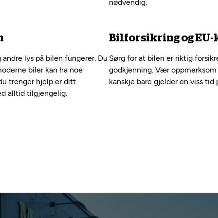
nødvendig.
n
Bilforsikring og EU-
g andre lys på bilen fungerer. Du
Sørg for at bilen er riktig forsi
moderne biler kan ha noe
godkjenning. Vær oppmerksom p
u trenger hjelp er ditt
kanskje bare gjelder en viss tid p
lltid tilgjengelig.