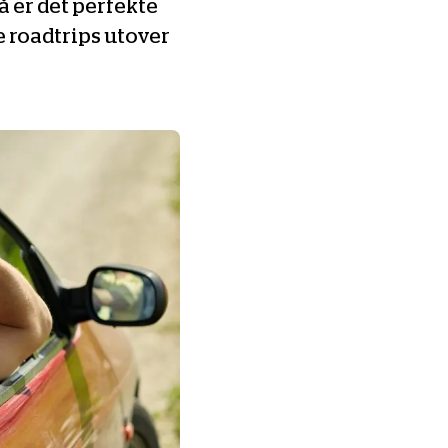
å er det perfekte
 roadtrips utover
Les mer