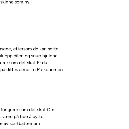
å skinne som ny.
emsene, ettersom de kan sette
ekk opp bilen og snurr hjulene
gerer som det skal. Er du
kk på ditt nærmeste Mekonomen
g fungerer som det skal. Om
et være på tide å bytte
tte av startbatteri om