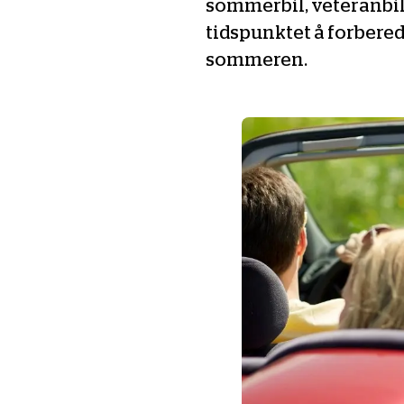
sommerbil, veteranbil 
tidspunktet å forbere
sommeren.