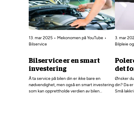
13. mar 2025
Mekonomen på YouTube
3. mar 20
Bilservice
Bilpleie o
Bilservice er en smart
Polere
investering
det fo
Å ta service på bilen din er ikke bare en
Ønsker du 
nødvendighet, men også en smart investering
din? Da er
som kan opprettholde verdien av bilen…
Små lakkri