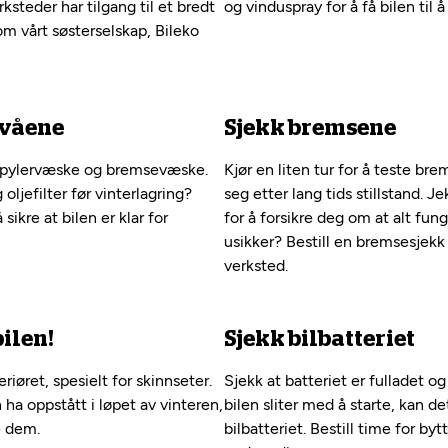
teder har tilgang til et bredt
og vinduspray for å få bilen til 
om vårt søsterselskap, Bileko
ivåene
Sjekk bremsene
 spylervæske og bremsevæske.
Kjør en liten tur for å teste br
oljefilter før vinterlagring?
seg etter lang tids stillstand. J
 sikre at bilen er klar for
for å forsikre deg om at alt fun
usikker? Bestill en bremsesje
verksted.
bilen!
Sjekk bilbatteriet
iøret, spesielt for skinnseter.
Sjekk at batteriet er fulladet o
 ha oppstått i løpet av vinteren,
bilen sliter med å starte, kan d
e dem.
bilbatteriet. Bestill time for by