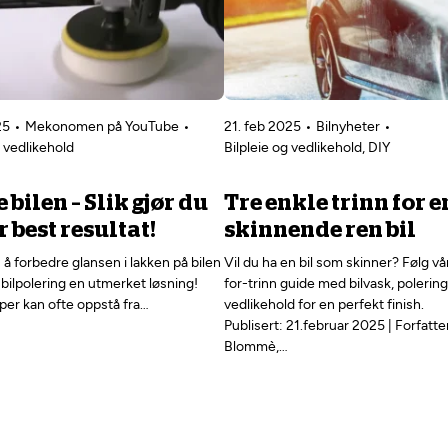
25
Mekonomen på YouTube
21. feb 2025
Bilnyheter
g vedlikehold
Bilpleie og vedlikehold, DIY
 bilen – Slik gjør du
Tre enkle trinn for e
r best resultat!
skinnende ren bil
å forbedre glansen i lakken på bilen
Vil du ha en bil som skinner? Følg vår
 bilpolering en utmerket løsning!
for-trinn guide med bilvask, polerin
per kan ofte oppstå fra…
vedlikehold for en perfekt finish.
Publisert: 21.februar 2025 | Forfatt
Blommè,…