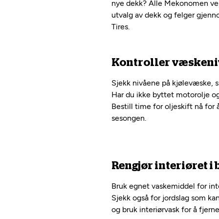
nye dekk? Alle Mekonomen verks
utvalg av dekk og felger gjenn
Tires.
Kontroller væsken
Sjekk nivåene på kjølevæske,
Har du ikke byttet motorolje og 
Bestill time for oljeskift nå for å
sesongen.
Rengjør interiøret i 
Bruk egnet vaskemiddel for inter
Sjekk også for jordslag som kan
og bruk interiørvask for å fjern