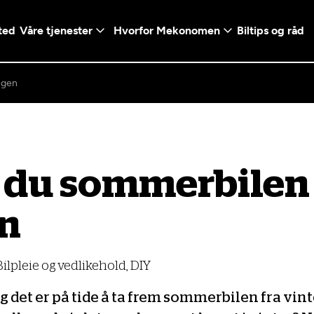
ted
Våre tjenester
Hvorfor Mekonomen
Biltips og råd
ngen
Logg inn med Vi
r du sommerbilen 
en konto ved å klikke på
Telefonnummer
mt valg
n
+47
Norway
l - Vanlig bil
etsgaranti
Diagnose/Feilsøking
5t)
+47
Bilpleie og vedlikehold, DIY
ranti og fabrikkgaranti
og det er på tide å ta frem sommerbilen fra vin