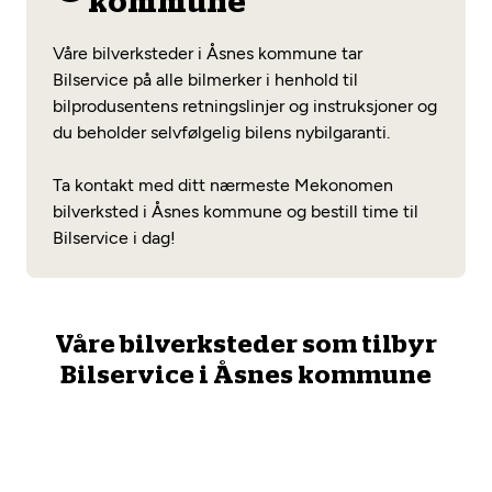
kommune
Opprett en konto
Fritt verkstedvalg
Diagnose/Feilsøking
Våre bilverksteder i Åsnes kommune tar
Lønnsomt valg
Bilservice på alle bilmerker i henhold til
bilprodusentens retningslinjer og instruksjoner og
Se alle (52) tjenester her
Mobilitetsgaranti
du beholder selvfølgelig bilens nybilgaranti.
Nybilgaranti og fabrikkgaranti
Mekonomen Bilkonto
Ta kontakt med ditt nærmeste Mekonomen
bilverksted i Åsnes kommune og bestill time til
Bilservice i dag!
Les mer
Våre bilverksteder som tilbyr
Mekonomen Fleet
Bilservice i Åsnes kommune
Les mer