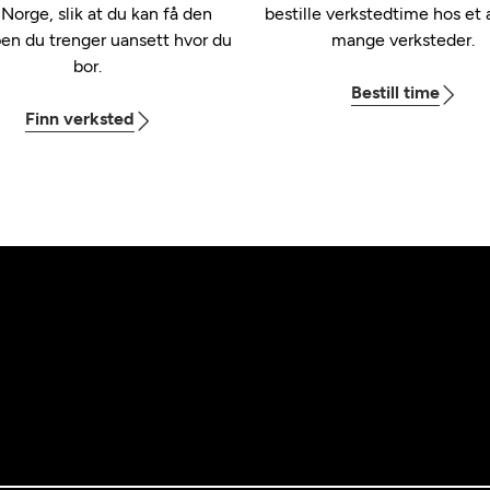
 Norge, slik at du kan få den
bestille verkstedtime hos et 
pen du trenger uansett hvor du
mange verksteder.
bor.
Bestill time
Finn verksted