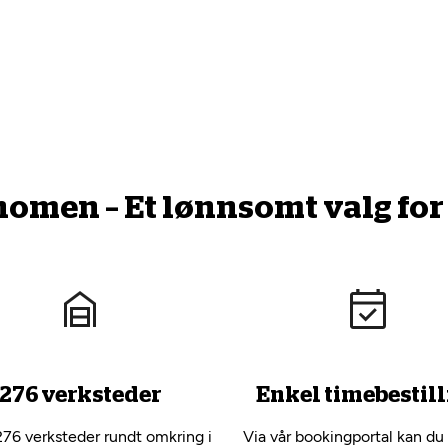
men – Et lønnsomt valg for 
276 verksteder
Enkel timebestill
276 verksteder rundt omkring i
Via vår bookingportal kan du