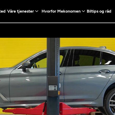
ted
Våre tjenester
Hvorfor Mekonomen
Biltips og råd
Logg inn med Vi
en konto ved å klikke på
Telefonnummer
mt valg
+47
Norway
l - Vanlig bil
etsgaranti
Diagnose/Feilsøking
5t)
+47
ranti og fabrikkgaranti