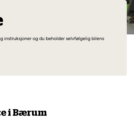
Les mer
e
g instruksjoner og du beholder selvfølgelig bilens
ce i Bærum