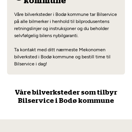
kommune
Opprett en konto
Fritt verkstedvalg
Diagnose/Feilsøking
Våre bilverksteder i Bodø kommune tar Bilservice
Lønnsomt valg
på alle bilmerker i henhold til bilprodusentens
retningslinjer og instruksjoner og du beholder
Se alle (52) tjenester her
Mobilitetsgaranti
selvfølgelig bilens nybilgaranti.
Nybilgaranti og fabrikkgaranti
Mekonomen Bilkonto
Ta kontakt med ditt nærmeste Mekonomen
bilverksted i Bodø kommune og bestill time til
Bilservice i dag!
Les mer
Våre bilverksteder som tilbyr
Mekonomen Fleet
Bilservice i Bodø kommune
Les mer