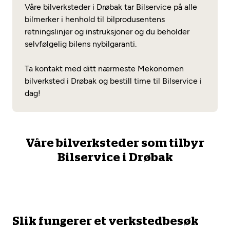
Opprett en konto
Våre bilverksteder i Drøbak tar Bilservice på alle
Fritt verkstedvalg
Diagnose/Feilsøking
bilmerker i henhold til bilprodusentens
Lønnsomt valg
retningslinjer og instruksjoner og du beholder
selvfølgelig bilens nybilgaranti.
Se alle (52) tjenester her
Mobilitetsgaranti
Ta kontakt med ditt nærmeste Mekonomen
Nybilgaranti og fabrikkgaranti
Mekonomen Bilkonto
bilverksted i Drøbak og bestill time til Bilservice i
dag!
Les mer
Våre bilverksteder som tilbyr
Bilservice i Drøbak
Mekonomen Fleet
Les mer
Slik fungerer et verkstedbesøk