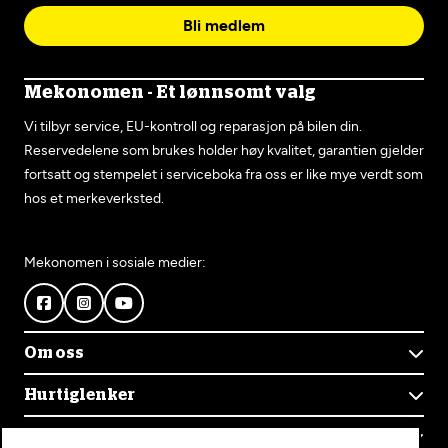
Bli medlem
Mekonomen - Et lønnsomt valg
Vi tilbyr service, EU-kontroll og reparasjon på bilen din.
Reservedelene som brukes holder høy kvalitet, garantien gjelder
fortsatt og stempelet i serviceboka fra oss er like mye verdt som
hos et merkeverksted.
Mekonomen i sosiale medier:
Om oss
Om Mekonomen
Hurtiglenker
Mekonomens historie
Finn verksted
Jobb i Mekonomen
Kontakt oss