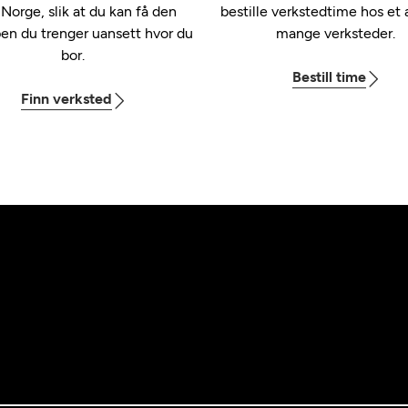
 Norge, slik at du kan få den
bestille verkstedtime hos et 
pen du trenger uansett hvor du
mange verksteder.
bor.
Bestill time
Finn verksted