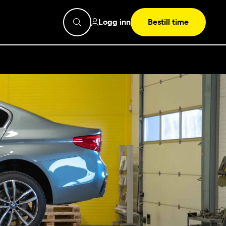
Logg inn
Bestill time
pps
Mekonomen
Bilkonto
Søk
Les mer
Mekonomen Fleet