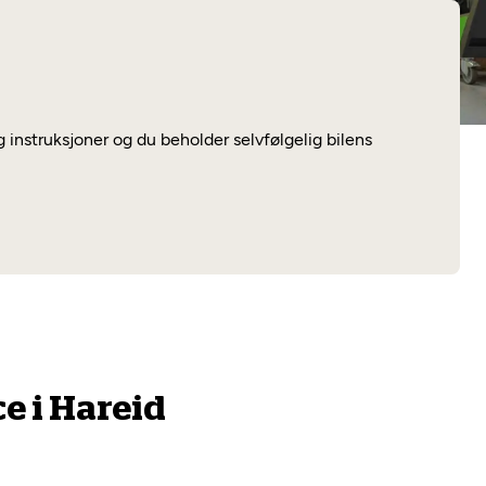
Les mer
g instruksjoner og du beholder selvfølgelig bilens
e i Hareid