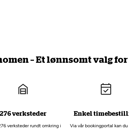
men – Et lønnsomt valg for 
276 verksteder
Enkel timebestill
276 verksteder rundt omkring i
Via vår bookingportal kan du