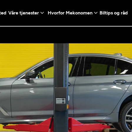
ted
Våre tjenester
Hvorfor Mekonomen
Biltips og råd
Logg inn med Vi
en konto ved å klikke på
Telefonnummer
mt valg
+47
Norway
l - Vanlig bil
etsgaranti
Diagnose/Feilsøking
5t)
+47
ranti og fabrikkgaranti