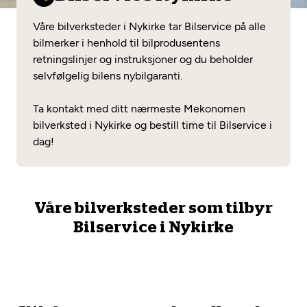
Opprett en konto
Fritt verkstedvalg
Diagnose/Feilsøking
Våre bilverksteder i Nykirke tar Bilservice på alle
Lønnsomt valg
bilmerker i henhold til bilprodusentens
retningslinjer og instruksjoner og du beholder
Se alle (52) tjenester her
Mobilitetsgaranti
selvfølgelig bilens nybilgaranti.
Nybilgaranti og fabrikkgaranti
Mekonomen Bilkonto
Ta kontakt med ditt nærmeste Mekonomen
bilverksted i Nykirke og bestill time til Bilservice i
dag!
Les mer
Våre bilverksteder som tilbyr
Mekonomen Fleet
Bilservice i Nykirke
Les mer