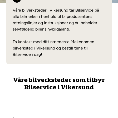
Opprett en konto
Fritt verkstedvalg
Diagnose/Feilsøking
Våre bilverksteder i Vikersund tar Bilservice på
Lønnsomt valg
alle bilmerker i henhold til bilprodusentens
retningslinjer og instruksjoner og du beholder
Se alle (52) tjenester her
Mobilitetsgaranti
selvfølgelig bilens nybilgaranti.
Nybilgaranti og fabrikkgaranti
Mekonomen Bilkonto
Ta kontakt med ditt nærmeste Mekonomen
bilverksted i Vikersund og bestill time til
Bilservice i dag!
Les mer
Våre bilverksteder som tilbyr
Mekonomen Fleet
Bilservice i Vikersund
Les mer