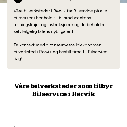
Opprett en konto
Fritt verkstedvalg
Diagnose/Feilsøking
Våre bilverksteder i Rørvik tar Bilservice på alle
Lønnsomt valg
bilmerker i henhold til bilprodusentens
retningslinjer og instruksjoner og du beholder
Se alle (52) tjenester her
Mobilitetsgaranti
selvfølgelig bilens nybilgaranti.
Nybilgaranti og fabrikkgaranti
Mekonomen Bilkonto
Ta kontakt med ditt nærmeste Mekonomen
bilverksted i Rørvik og bestill time til Bilservice i
dag!
Les mer
Våre bilverksteder som tilbyr
Mekonomen Fleet
Bilservice i Rørvik
Les mer