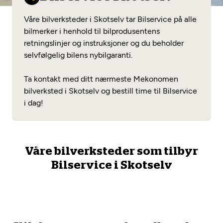
Opprett en konto
Fritt verkstedvalg
Diagnose/Feilsøking
Våre bilverksteder i Skotselv tar Bilservice på alle
Lønnsomt valg
bilmerker i henhold til bilprodusentens
retningslinjer og instruksjoner og du beholder
Se alle (52) tjenester her
Mobilitetsgaranti
selvfølgelig bilens nybilgaranti.
Nybilgaranti og fabrikkgaranti
Mekonomen Bilkonto
Ta kontakt med ditt nærmeste Mekonomen
bilverksted i Skotselv og bestill time til Bilservice
i dag!
Les mer
Våre bilverksteder som tilbyr
Mekonomen Fleet
Bilservice i Skotselv
Les mer