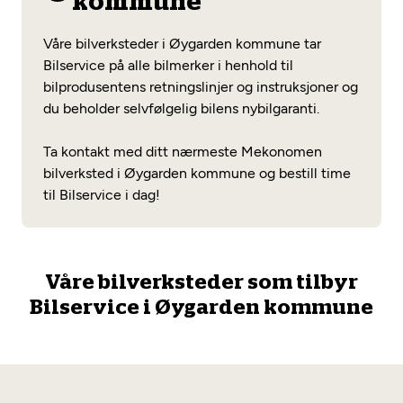
kommune
Opprett en konto
Fritt verkstedvalg
Diagnose/Feilsøking
Våre bilverksteder i Øygarden kommune tar
Lønnsomt valg
Bilservice på alle bilmerker i henhold til
bilprodusentens retningslinjer og instruksjoner og
Se alle (52) tjenester her
Mobilitetsgaranti
du beholder selvfølgelig bilens nybilgaranti.
Nybilgaranti og fabrikkgaranti
Mekonomen Bilkonto
Ta kontakt med ditt nærmeste Mekonomen
bilverksted i Øygarden kommune og bestill time
til Bilservice i dag!
Les mer
Våre bilverksteder som tilbyr
Mekonomen Fleet
Bilservice i Øygarden kommune
Les mer