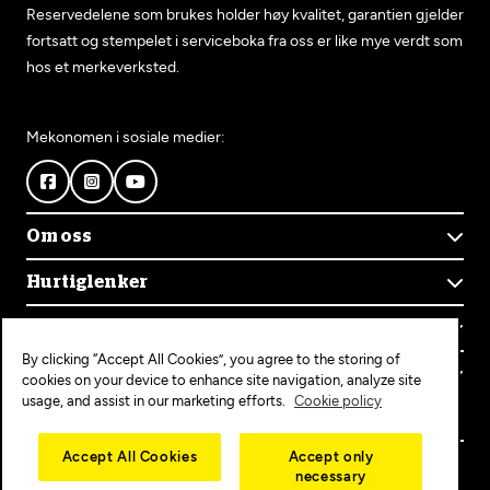
Reservedelene som brukes holder høy kvalitet, garantien gjelder
fortsatt og stempelet i serviceboka fra oss er like mye verdt som
hos et merkeverksted.
Mekonomen i sosiale medier:
Om oss
Om Mekonomen
Hurtiglenker
Mekonomens historie
Finn verksted
Jobb i Mekonomen
Kontakt oss
Våre tjenester
Bærekraft
By clicking “Accept All Cookies”, you agree to the storing of
Kundeservice
Bestill time
Bli Mekonomen-verksted
Populære tjenester
cookies on your device to enhance site navigation, analyze site
Ofte stilte spørsmål
Opprett konto
usage, and assist in our marketing efforts.
Cookie policy
Bilservice
Mekonomen+
EU-kontroll
Personvern
Copyright © 2025 MEKO Norway AS
Accept All Cookies
Accept only
Diagnose/Feilsøking
necessary
Personvernerklæring
Dekkskift