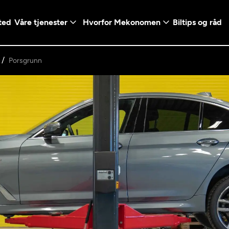
ted
Våre tjenester
Hvorfor Mekonomen
Biltips og råd
Porsgrunn
Logg inn med Vi
en konto ved å klikke på
Telefonnummer
mt valg
+47
Norway
l - Vanlig bil
etsgaranti
Diagnose/Feilsøking
5t)
+47
ranti og fabrikkgaranti