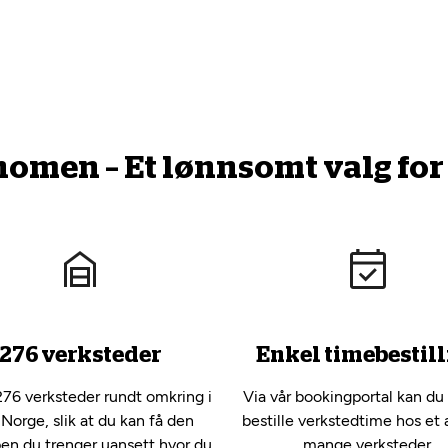
men – Et lønnsomt valg for 
276 verksteder
Enkel timebestill
276 verksteder rundt omkring i
Via vår bookingportal kan du
 Norge, slik at du kan få den
bestille verkstedtime hos et 
pen du trenger uansett hvor du
mange verksteder.