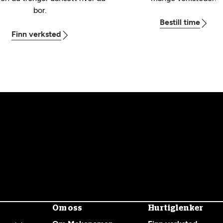
bor.
Bestill time
Finn verksted
Om oss
Hurtiglenker