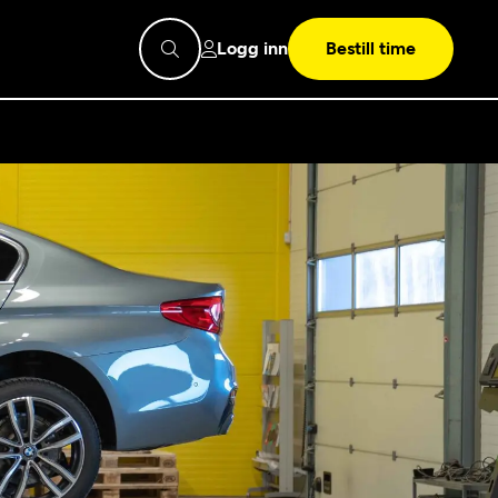
Logg inn
Bestill time
pps
Mekonomen
Bilkonto
Søk
Les mer
Mekonomen Fleet