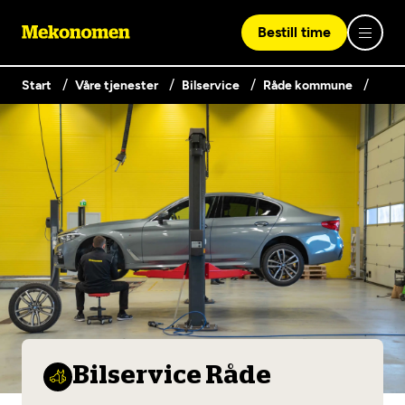
Bestill time
Start
Våre tjenester
Bilservice
Råde kommune
Logg inn med Vipps
Finn verksted
Vipps på denne enhet
Våre tjenester
Hvorfor Mekonomen
Bilservice
Lag en brukerkonto
Bilkonto
Er du ikke Mekonomen-kunde ennå? Opprett en konto
Biltips og råd
EU-kontroll - Vanlig bil (opptil 3,5t)
ved å klikke på knappen nedenfor.
Bilservice Råde
Elbilverksted