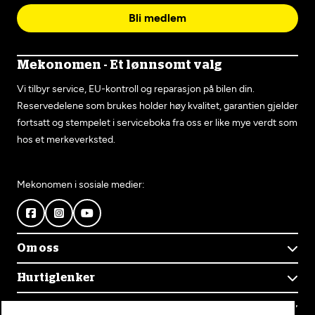
Bli medlem
Mekonomen - Et lønnsomt valg
Vi tilbyr service, EU-kontroll og reparasjon på bilen din.
Reservedelene som brukes holder høy kvalitet, garantien gjelder
fortsatt og stempelet i serviceboka fra oss er like mye verdt som
hos et merkeverksted.
Mekonomen i sosiale medier:
Om oss
Om Mekonomen
Hurtiglenker
Mekonomens historie
Finn verksted
Jobb i Mekonomen
Kontakt oss