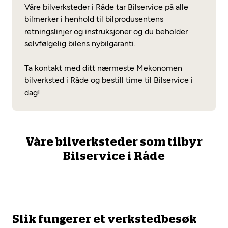
Opprett en konto
Våre bilverksteder i Råde tar Bilservice på alle
Fritt verkstedvalg
Diagnose/Feilsøking
bilmerker i henhold til bilprodusentens
Lønnsomt valg
retningslinjer og instruksjoner og du beholder
selvfølgelig bilens nybilgaranti.
Se alle (52) tjenester her
Mobilitetsgaranti
Ta kontakt med ditt nærmeste Mekonomen
Nybilgaranti og fabrikkgaranti
Mekonomen Bilkonto
bilverksted i Råde og bestill time til Bilservice i
dag!
Les mer
Våre bilverksteder som tilbyr
Bilservice i Råde
Mekonomen Fleet
Les mer
Slik fungerer et verkstedbesøk