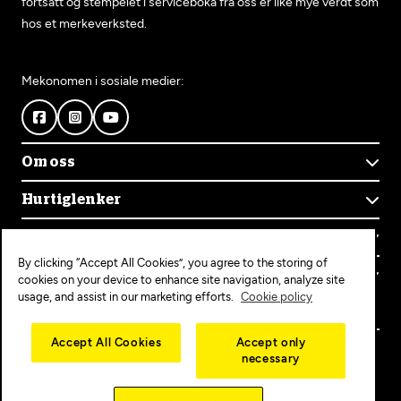
fortsatt og stempelet i serviceboka fra oss er like mye verdt som
hos et merkeverksted.
Mekonomen i sosiale medier:
Om oss
Om Mekonomen
Hurtiglenker
Mekonomens historie
Finn verksted
Jobb i Mekonomen
Kontakt oss
Våre tjenester
Bærekraft
By clicking “Accept All Cookies”, you agree to the storing of
Kundeservice
Bestill time
Bli Mekonomen-verksted
Populære tjenester
cookies on your device to enhance site navigation, analyze site
Ofte stilte spørsmål
Opprett konto
usage, and assist in our marketing efforts.
Cookie policy
Bilservice
Mekonomen+
EU-kontroll
Personvern
Copyright © 2025 MEKO Norway AS
Accept All Cookies
Accept only
Diagnose/Feilsøking
necessary
Personvernerklæring
Dekkskift
Cookieerklæring