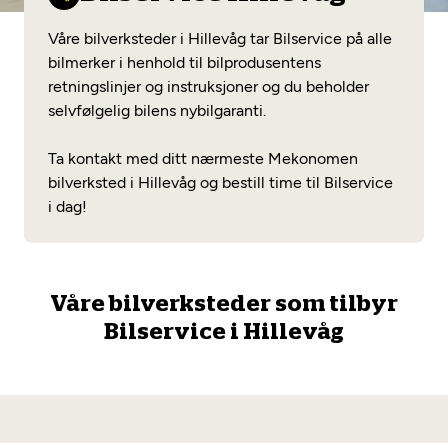
Opprett en konto
Fritt verkstedvalg
Diagnose/Feilsøking
Våre bilverksteder i Hillevåg tar Bilservice på alle
Lønnsomt valg
bilmerker i henhold til bilprodusentens
retningslinjer og instruksjoner og du beholder
Se alle (52) tjenester her
Mobilitetsgaranti
selvfølgelig bilens nybilgaranti.
Nybilgaranti og fabrikkgaranti
Mekonomen Bilkonto
Ta kontakt med ditt nærmeste Mekonomen
bilverksted i Hillevåg og bestill time til Bilservice
i dag!
Les mer
Våre bilverksteder som tilbyr
Mekonomen Fleet
Bilservice i Hillevåg
Les mer